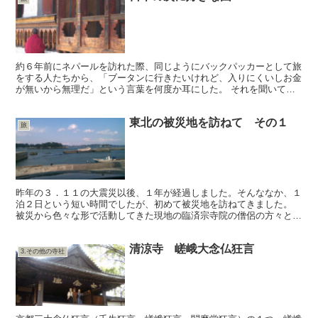
約６年前にネパールを訪れた際、同じようにバックパッカーとして旅
をする人たちから、「ブータンに行きたいけれど、入りにくいしお金
が無いから無理だ」という言葉を何度か耳にした。 それを聞いてか
ら、なんとなく旅をする事を想像し難い国、けれども、是非...
東北の被災地を訪ねて その１
旅
昨年の３．１１の大震災以後、１年が経過しました。そんななか、１
泊２日という短い時間でしたが、初めて被災地を訪ねてきました。
被災から色々な形で活動してきた現地の臨済宗寺院の僧侶の方々と会
って、それぞれに活動されてきたことを、記憶の薄れていか...
清涼寺 嵯峨大念仏狂言
3.その他の寺社