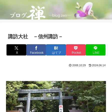
諏訪大社 －信州諏訪－
X
Facebook
はてブ
Pocket
LINE
2008.10.29
2024.06.14