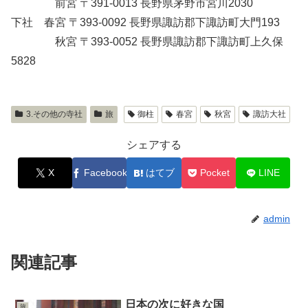
前宮 〒391-0013 長野県茅野市宮川2030
下社 春宮 〒393-0092 長野県諏訪郡下諏訪町大門193
秋宮 〒393-0052 長野県諏訪郡下諏訪町上久保
5828
3.その他の寺社
旅
御柱
春宮
秋宮
諏訪大社
シェアする
X
Facebook
はてブ
Pocket
LINE
admin
関連記事
日本の次に好きな国
旅