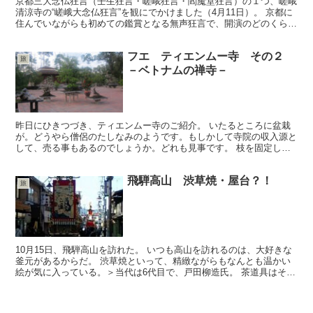
京都三大念仏狂言（壬生狂言・嵯峨狂言・閻魔堂狂言）の１つ、嵯峨
清涼寺の“嵯峨大念仏狂言”を観にでかけました（4月11日）。 京都に
住んでいながらも初めての鑑賞となる無声狂言で、開演のどのくらい
前に行けば座れるのか、チケットは必要なのか、いま...
フエ ティエンムー寺 その２
旅
－ベトナムの禅寺－
昨日にひきつづき、ティエンムー寺のご紹介。 いたるところに盆栽
が。どうやら僧侶のたしなみのようです。もしかして寺院の収入源と
して、売る事もあるのでしょうか。どれも見事です。 枝を固定し
て、枝ぶりを決めていくところ。カメラを向けられようが真剣...
飛騨高山 渋草焼・屋台？！
旅
10月15日、飛騨高山を訪れた。 いつも高山を訪れるのは、大好きな
釜元があるからだ。 渋草焼といって、精緻ながらもなんとも温かい
絵が気に入っている。＞当代は6代目で、戸田柳造氏。 茶道具はそれ
なりの値段だが、普段使いの湯のみや皿は求めやすい...