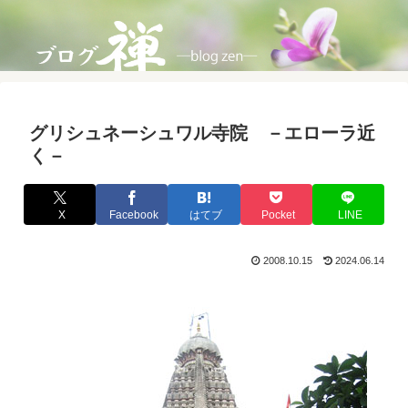
グリシュネーシュワル寺院 －エローラ近
く－
X
Facebook
はてブ
Pocket
LINE
2008.10.15
2024.06.14