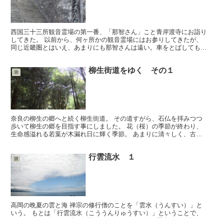
西国三十三所観音霊場の第一番、「那智さん」こと青岸渡寺にお詣り
してきた。 以前から、何ヶ所かの観音霊場にはお参りしてきたが、
同じ近畿圏とはいえ、あまりにも那智さんは遠い。車をとばしても、
一泊でないと行けない距離なのである。しかし第一番をいつ...
柳生街道をゆく その１
旅
奈良の柳生の郷へと続く柳生街道。 その道すがら、石仏を拝みつつ
歩いて柳生の郷を目指す事にしました。 花（桜）の季節が終わり、
生命感溢れる若葉が木漏れ日に輝く季節。 あまりに清々しく、古よ
り「六根清浄」と山を歩いたのがわかる気がします。 高畑...
行雲流水 １
旅
高岡の晩夏の雲と海 禅宗の修行僧のことを「雲水（うんすい）」と
いう。 もとは「行雲流水（こううんりゅうすい）」ということで、