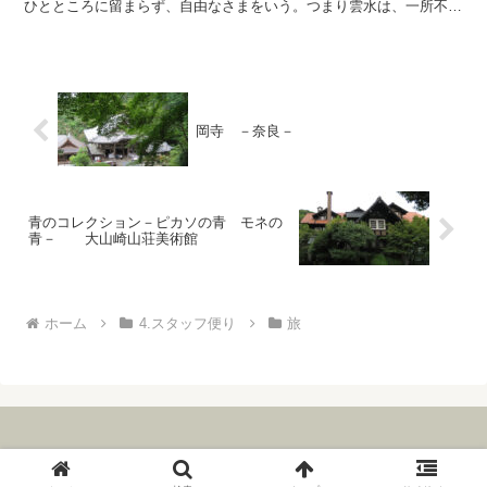
ひとところに留まらず、自由なさまをいう。つまり雲水は、一所不住
で、諸方におられる禅匠をたずねて行脚するものなのである...
岡寺 －奈良－
青のコレクション－ピカソの青 モネの
青－ 大山崎山荘美術館
ホーム
4.スタッフ便り
旅
© 2006 The Institute for Zen Studies.