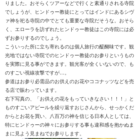
りました。おそらくツアーなどで行くと素通りされる寺院
でしょうが、ヒンドゥー教徒にとってはインドにあるシヴ
ァ神を祀る寺院の中でとても重要な寺院だそうな。おそら
く、エローラを訪ずれたヒンドゥー教徒はこの寺院には必
ずお参りするのでしょう。
こういった所に立ち寄れるのは個人旅行の醍醐味です。観
光地ではない寺院でのヒンドゥー教徒のお参りというもの
を実際に見る事ができます。観光客が全くいないので、も
のすごい視線攻撃ですが…。
参道はお参り必需品のお供えのお花やココナッツなどを売
る店で賑わっています。
右下写真の、「お供えの花をもっていきなさい！！！」と
ものすごいアピールを繰り返すおじさんから、せっかくだ
からとお花を買い、八百万の神を信じる日本人としては、
特にヒンドゥーの神々にお参りする事も違和感を抱かぬま
まに見よう見まねでお参りします。