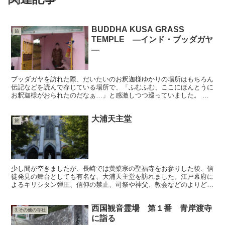
BUDDHA KUSA GRASS
旅
TEMPLE ―インド・ブッダガヤ
―
ブッダガヤを訪れた際、だいたいのお釈迦様ゆかりの場所はもちろん
伝記などを読んで存じている場所で、「ふむふむ、ここにほんとうに
お釈迦様がおられたのだなぁ…」と感激しつつ巡っていました。 ス
ジャータ村からの帰り、運転手が、「KUSAテンプルには...
大浦天主堂
旅
少し間が空きましたが、長崎では黄檗宗の聖福寺をお参りした後、信
徒発見の舞台としても有名な、大浦天主堂を訪れました。江戸幕府に
よるキリシタン弾圧、信仰の禁止、司祭や神父、教会などのよりどこ
を失うという艱難辛苦を堪え忍び、長きに亘り信仰を守り伝...
西国観音霊場 第１番 青岸渡寺
3.その他の寺社
に詣る