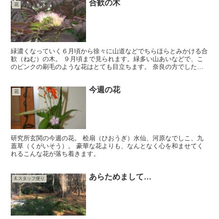
合歓の木
花
緑濃くなっていく６月頃から徐々に山道などでちらほらとみかける合
歓（ねむ）の木。 ９月頃まで見られます。緑多い山あいなどで、こ
のピンクの刷毛のような花はとても目立ちます。 奈良の方でしたで
しょうか、七夕の夜に合歓の木と大豆の葉っぱを川に流して...
今週の花
花
研究所玄関の今週の花。 桧扇（ひおうぎ）水仙、河原なでしこ、九
蓋草（くがいそう）。 豪華な花よりも、なんとなく心を和ませてく
れるこんな花が落ち着きます。
あらためまして…
4.スタッフ便り