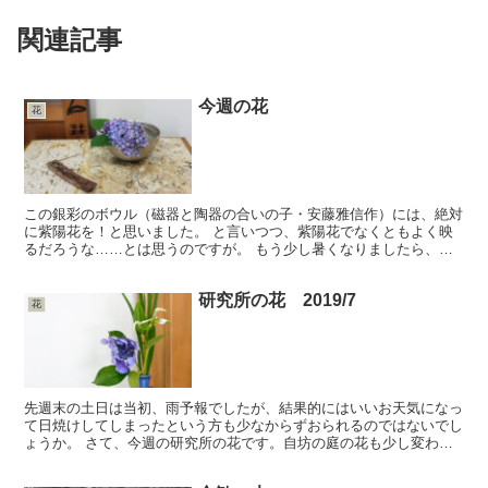
関連記事
今週の花
花
この銀彩のボウル（磁器と陶器の合いの子・安藤雅信作）には、絶対
に紫陽花を！と思いました。 と言いつつ、紫陽花でなくともよく映
るだろうな……とは思うのですが。 もう少し暑くなりましたら、白
い花と鮮やかな緑の山野草なども涼しげでよさそうですね。...
研究所の花 2019/7
花
先週末の土日は当初、雨予報でしたが、結果的にはいいお天気になっ
て日焼けしてしまったという方も少なからずおられるのではないでし
ょうか。 さて、今週の研究所の花です。自坊の庭の花も少し変わっ
てきました。もうそろそろ紫陽花は終わりそうですが、日陰...