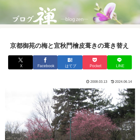
京都御苑の梅と宜秋門檜皮葺きの葺き替え
X
Facebook
はてブ
Pocket
LINE
2008.03.13
2024.06.14