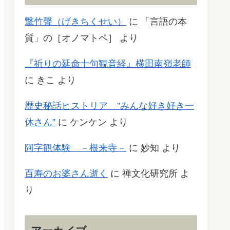
撃竹聲（げきちくせい）
に
「言語の本
質」の［オノマトペ］
より
『祈りの延命十句観音経』横田南嶺老師
に
きこ
より
歴史秘話ヒストリア ”みんな好き好き一
休さん”
に
ケンケン
より
阿字観体験 －根来寺－
に
妙知
より
百寿のお婆さん逝く
に
禅文化研究所
よ
り