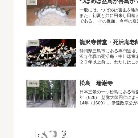
つばめは益鳥か害鳥か
京都
一般には、つばめは害虫を駆
また、初夏と共に飛来し田植
である。 その反面、今年の夏
龍沢寺僧堂・死活庵老
禅の寺
静岡県三島市にある専門道場
沢寺住職の死活庵・中川球童
２０年以上前に、わたしはこの
松島 瑞巌寺
禅の寺
日本三景の一つ松島にある瑞
年（828)、慈覚大師円仁に
14年（1609）、伊達政宗公