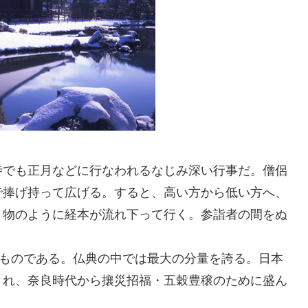
寺でも正月などに行なわれるなじみ深い行事だ。僧侶
で捧げ持って広げる。すると、高い方から低い方へ、
き物のように経本が流れ下って行く。参詣者の間をぬ
たものである。仏典の中では最大の分量を誇る。日本
され、奈良時代から攘災招福・五穀豊穣のために盛ん