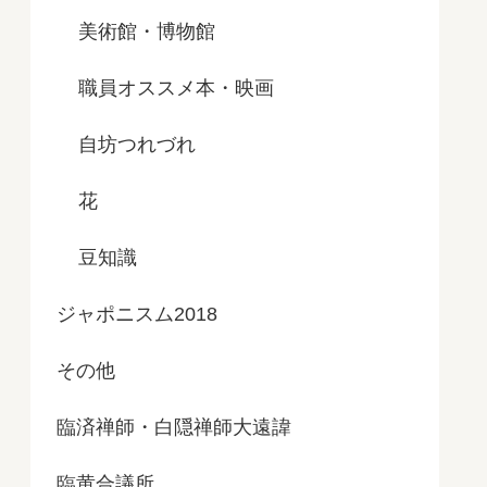
美術館・博物館
職員オススメ本・映画
自坊つれづれ
花
豆知識
ジャポニスム2018
その他
臨済禅師・白隠禅師大遠諱
臨黄合議所