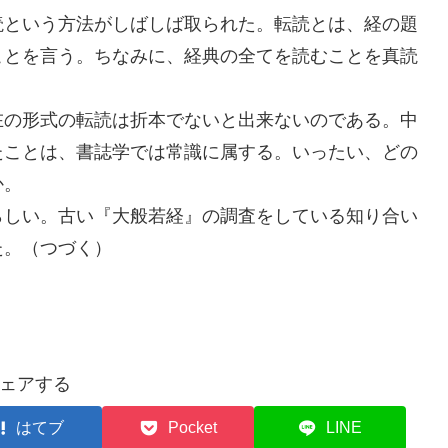
読という方法がしばしば取られた。転読とは、経の題
ことを言う。ちなみに、経典の全てを読むことを真読
在の形式の転読は折本でないと出来ないのである。中
たことは、書誌学では常識に属する。いったい、どの
か。
らしい。古い『大般若経』の調査をしている知り合い
た。（つづく）
ェアする
はてブ
Pocket
LINE