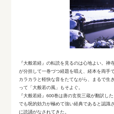
『大般若経』の転読を見るのは心地よい。禅
が分担して一巻づつ経題を唱え、経本を両手
カラカラと軽快な音をたてながら、まるで生
って「大般若の風」もそよぐ。
『大般若経』600巻は唐の玄奘三蔵が翻訳し
でも呪的効力が極めて強い経典であると認識
に読誦がなされてきた。