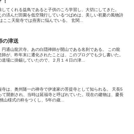
？！
除してくれる益鳥であると子供のころ学習し、大切にしてきた。
えの済んだ田園を低空飛行しているつばめは、美しい初夏の風物詩
はここ天龍寺では燕害に悩んでいる。 玄関...
師の津送
、円通山龍沢寺。あの白隠禅師が開山である名刹である。 この龍
老師が、昨年末に遷化されたことは、このブログでも少し書いた。
道場に掛錫していたので、２月１４日の津...
巌寺は、奥州随一の禅寺で伊達家の菩提寺として知られる。 天長5
よって開創され、当時は延福寺と呼ばれていた。現在の建物は、慶長
が桃山様式の粋をつくし、5年の歳...