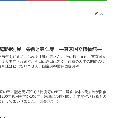
admin
遠諱特別展 栄西と建仁寺 ―東京国立博物館―
正当年を迎えておられます建仁寺さん。 その特別展が、東京国立
）より開催されます。今回は巡回は無く、東京のみでの開催の模
を運ばねばなりません。国宝風神雷神図屏風や...
、東京の三井記念美術館で「円覚寺の至宝－鎌倉禅林の美」展が開催
200年釈宗演老師100年大遠諱記念特別展として開催されるもの
行ってまいりました。 開会式では...