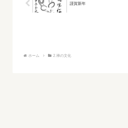
謹賀新年
ホーム
2.禅の文化