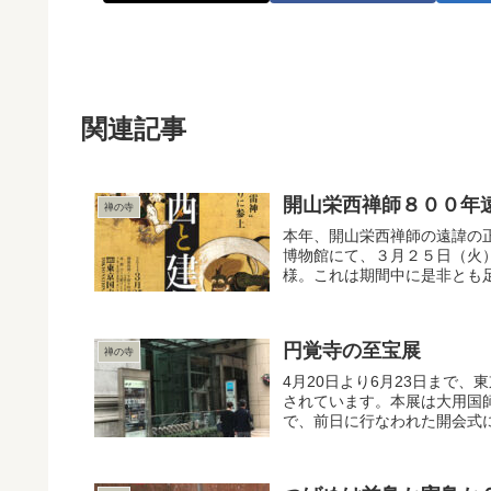
関連記事
開山栄西禅師８００年
禅の寺
本年、開山栄西禅師の遠諱の
博物館にて、３月２５日（火
様。これは期間中に是非とも足
円覚寺の至宝展
禅の寺
4月20日より6月23日まで
されています。本展は大用国師
で、前日に行なわれた開会式に