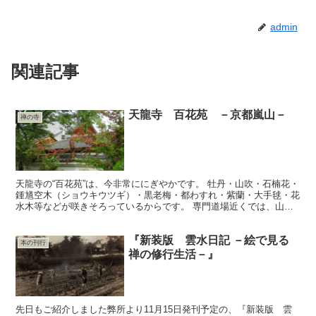
admin
関連記事
天龍寺 百花苑 －京都嵐山－
禅の寺
天龍寺の“百花苑”は、今非常ににぎやかです。 牡丹・山吹・石楠花・
鍾馗空木（ショウキウツギ）・黒老梅・都わすれ・紫蘭・大手毬・花
水木等などが咲きそろっているからです。 専門道場近くでは、山査
子（サンザシ）が見頃。竹藪には筍がニョキニョキと出...
『新装版 雲水日記 －絵で見る
本の刊行
禅の修行生活－』
先日もご紹介しました弊所より11月15日発刊予定の、『新装版 雲