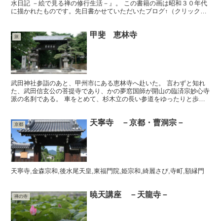
水日記 －絵で見る禅の修行生活－』。 この書籍の画は昭和３０年代
に描かれたものです。先日書かせていただいたブログ↑（クリックし
てご覧ください）をご覧いただいて、違和感と言います...
甲斐 恵林寺
旅
武田神社参詣のあと、甲州市にある恵林寺へ赴いた。 言わずと知れ
た、武田信玄公の菩提寺であり、かの夢窓国師が開山の臨済宗妙心寺
派の名刹である。 車をとめて、杉木立の長い参道をゆったりと歩く
と、古びた三門に至る。
天寧寺 －京都・曹洞宗－
京都
天寧寺,金森宗和,後水尾天皇,東福門院,姫宗和,綺麗さび,寺町,額縁門
暁天講座 －天龍寺－
禅の寺