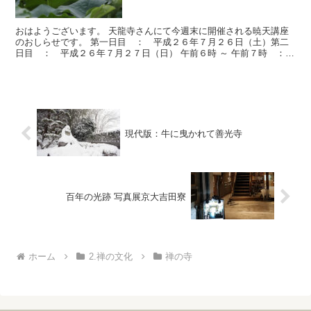
おはようございます。 天龍寺さんにて今週末に開催される暁天講座
のおしらせです。 第一日目 ： 平成２６年７月２６日（土）第二
日目 ： 平成２６年７月２７日（日） 午前６時 ～ 午前７時 ：
坐禅 （天龍寺 大方丈）午前７時 ～ 午前８時 ：...
現代版：牛に曳かれて善光寺
百年の光跡 写真展京大吉田寮
ホーム
2.禅の文化
禅の寺