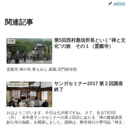
admin
関連記事
第5回西村惠信所長といく“禅と文
京都
化”の旅 その１（霊鑑寺）
霊鑑寺,禅の寺,青もみじ,庭園,尼門跡寺院
サンガセミナー2017 第２回講座
サンガセミナー
終了
おはようございます。今日は七夕様ですね。 さて、去る7月3日
（月）、本年度サンガセミナーの第２回目にあたる「禅の建築講座
妙心寺の伽藍」を開講しました。講師は、弊所発行の季刊誌『禅文
化』で「部分から全体へ 寺院建築入門」を連載頂いている佐々...