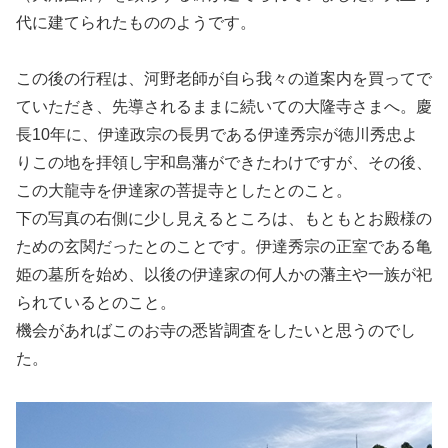
代に建てられたもののようです。
この後の行程は、河野老師が自ら我々の道案内を買ってで
ていただき、先導されるままに続いての大隆寺さまへ。慶
長10年に、伊達政宗の長男である伊達秀宗が徳川秀忠よ
りこの地を拝領し宇和島藩ができたわけですが、その後、
この大龍寺を伊達家の菩提寺としたとのこと。
下の写真の右側に少し見えるところは、もともとお殿様の
ための玄関だったとのことです。伊達秀宗の正室である亀
姫の墓所を始め、以後の伊達家の何人かの藩主や一族が祀
られているとのこと。
機会があればこのお寺の悉皆調査をしたいと思うのでし
た。