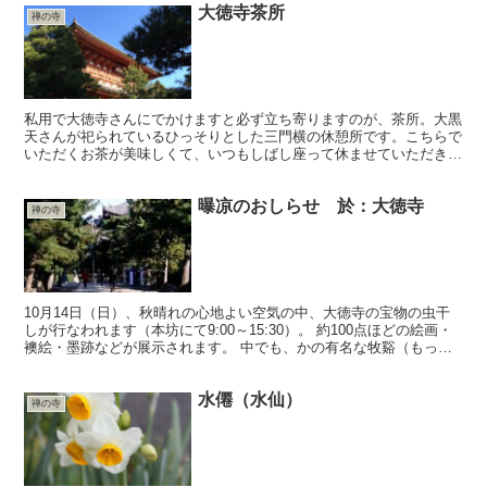
大徳寺茶所
禅の寺
私用で大徳寺さんにでかけますと必ず立ち寄りますのが、茶所。大黒
天さんが祀られているひっそりとした三門横の休憩所です。こちらで
いただくお茶が美味しくて、いつもしばし座って休ませていただき、
ほっとしています。
曝凉のおしらせ 於：大徳寺
禅の寺
10月14日（日）、秋晴れの心地よい空気の中、大徳寺の宝物の虫干
しが行なわれます（本坊にて9:00～15:30）。 約100点ほどの絵画・
襖絵・墨跡などが展示されます。 中でも、かの有名な牧谿（もっけ
い）の水墨画「観音猿鶴図」は特に美しく、...
水僊（水仙）
禅の寺