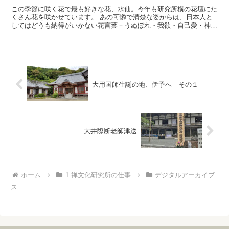
この季節に咲く花で最も好きな花、水仙。今年も研究所横の花壇にた
くさん花を咲かせています。 あの可憐で清楚な姿からは、日本人と
してはどうも納得がいかない花言葉－うぬぼれ・我欲・自己愛・神秘
－などにぎょっとしたものですが、ギリシア神話から来てい...
大用国師生誕の地、伊予へ その１
大井際断老師津送
ホーム
1.禅文化研究所の仕事
デジタルアーカイブ
ス