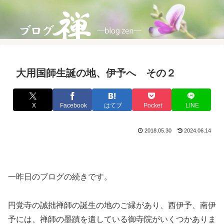
大用国師生誕の地、伊予へ その２
X
Facebook
はてブ
Pocket
LINE
2018.05.30
2024.06.14
一昨日のブログの続きです。
円覚寺の誠拙禅師の誕生の地のご縁があり、西伊予、南伊
予には、禅師の墨蹟を遺している御寺院がいくつかありま