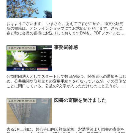
おはようございます。 いまさら、あえてですがご紹介。禅文化研究
所の書籍は、オンラインショップにてお求めいただけます。さらに、
春と秋に会員の皆様にお送りしておりますDMも、PDFファイルにて
ご高覧いただけます。 ブログはほぼ毎日、禅関連のニュ...
事務局雑感
1.禅文化研究所の仕事
公益財団法人としてスタートして数日が経つ。関係者への通知をはじ
め、公共機関や取引先との変更手続きを行なっているが、その面倒な
ことに閉口している。公益の2文字が入っただけなのにと思うが、組
織変更となると簡単にはいかないようで、今月中は雑務に振...
図書の寄贈を受けました
1.禅文化研究所の仕事
去る3月上旬に、妙心寺山内天祥院閑栖、釈浩堂師より図書の寄贈を