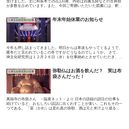
受けました。主に和装本で25点131冊、内容は四書五経などの古典類
が多数を占めています。また、今回ご寄贈いただいた図書には、釈師
の学問の師である加藤恭道師（1881～1940）の...
年末年始休業のお知らせ
1.禅文化研究所の仕事
今年も押し詰まってきました。明日からは寒波もやってくるようで、
暖冬だと言われているこの冬ですがどうなるのでしょうか。 さて、
禅文化研究所は１２月２６日（水）を仕事納めとさせていただき、翌
２７日から１月６日まで、年末年始の休業とさせていただき...
弥勒仏はお酒を飲んだ？ 実は布
1.禅文化研究所の仕事
袋さんだった！
萬福寺の布袋さん －臨黄ネット－より 日本の語録の訓注の仕事を
続けていると、おもしろい説話に出くわすことが多い。これもその一
つである。 「渠（かれ）は是れ真の弥勒、酒は元と米汁より成る。
人に飲ましめて共に快楽、一酔、無生を悟る」。 これが、...