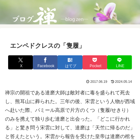
エンペドクレスの「隻履」
X
Facebook
はてブ
Pocket
LINE
2017.06.19
2024.05.14
禅宗の開祖である達磨大師は敵対者に毒を盛られて死去
し、熊耳山に葬られた。三年の後、宋雲という人物が西域
へ赴いた際、パミール高原で片方のくつ（隻履/せきり）
のみを携えて独り歩む達磨と出会った。「どこに行かれ
る」と驚き問う宋雲に対して、達磨は「天竺に帰るのだ」
と答えたという。宋雲から報告を受けた皇帝は達磨の棺を