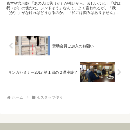
森本省念老師 「あの人は我（が）が強いから、苦しいよね」「彼は
我（が）の塊だね、シンドそう」なんて、よく言われるが、「我
（が）」がなければどうなるのか。 「私には悩みはありません」と
久松真一先生は言われたが、その久松先生の「私」を知りたくて...
賛助会員ご加入のお願い
サンガセミナー2017 第１回の２講座終了
ホーム
4.スタッフ便り