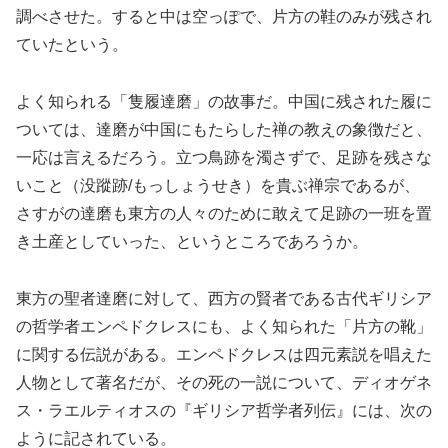
調べさせた。すると中は空っぽで、片方の鞋のみが残され
ていたという。
よく知られる「隻履達磨」の故事だ。中国に残された履に
ついては、達磨が中国にもたらした禅の教えの象徴だと、
一応は言えるだろう。立つ鳥跡を濁さずで、足跡を残さな
いこと（没蹤跡/もっしょうせき）を貴ぶ禅宗であるが、
さすがの達磨も東方の人々のために敢えて足跡の一班を置
き土産としていった、というところであろうか。
東方の聖者達磨に対して、西方の賢者である古代ギリシア
の哲学者エンペドクレスにも、よく知られた「片方の靴」
に関する伝説がある。エンペドクレスは四元素説を唱えた
人物として著名だが、その死の一説について、ディオゲネ
ス・ラエルティオスの『ギリシア哲学者列伝』には、次の
ように記されている。