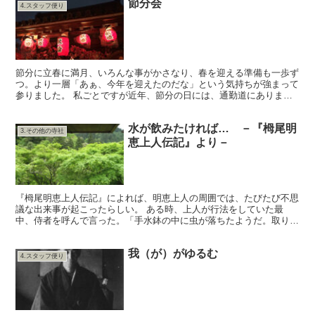
節分会
4.スタッフ便り
節分に立春に満月、いろんな事がかさなり、春を迎える準備も一歩ず
つ。より一層「あぁ、今年を迎えたのだな」という気持ちが強まって
参りました。 私ごとですが近年、節分の日には、通勤道にあります
だるま寺さん（妙心寺派法輪寺）にお仕事後、参拝させてい...
水が飲みたければ… －『栂尾明
3.その他の寺社
恵上人伝記』より－
『栂尾明恵上人伝記』によれば、明恵上人の周囲では、たびたび不思
議な出来事が起こったらしい。 ある時、上人が行法をしていた最
中、侍者を呼んで言った。「手水鉢の中に虫が落ちたようだ。取り上
げて逃がして来なさい」。行ってみると、蜂が落ちて溺れてい...
我（が）がゆるむ
4.スタッフ便り