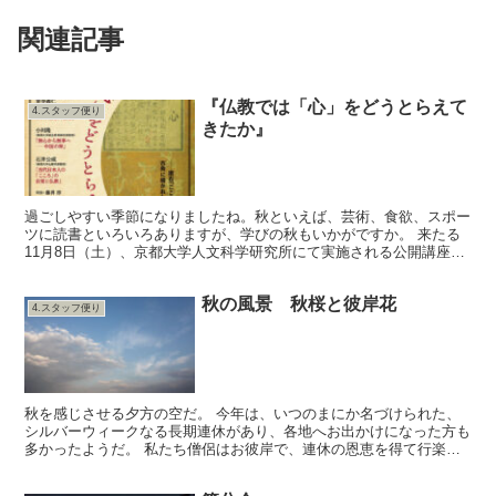
関連記事
『仏教では「心」をどうとらえて
4.スタッフ便り
きたか』
過ごしやすい季節になりましたね。秋といえば、芸術、食欲、スポー
ツに読書といろいろありますが、学びの秋もいかがですか。 来たる
11月8日（土）、京都大学人文科学研究所にて実施される公開講座の
ごあんないです。 夏目漱石の『こころ』発表100年に...
秋の風景 秋桜と彼岸花
4.スタッフ便り
秋を感じさせる夕方の空だ。 今年は、いつのまにか名づけられた、
シルバーウィークなる長期連休があり、各地へお出かけになった方も
多かったようだ。 私たち僧侶はお彼岸で、連休の恩恵を得て行楽に
出かけるというようなこともなかったが、そんな中、愛犬の...