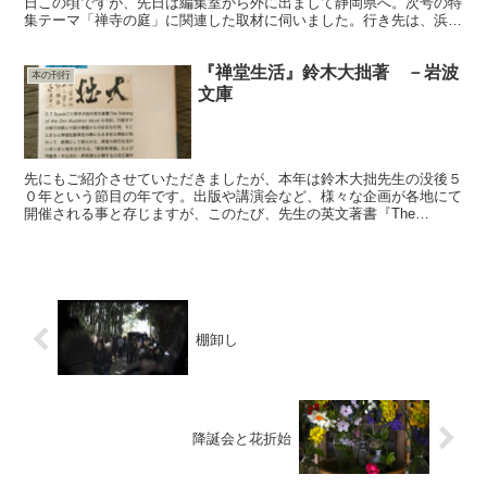
日この頃ですが、先日は編集室から外に出まして静岡県へ。次号の特
集テーマ「禅寺の庭」に関連した取材に伺いました。行き先は、浜松
は佐鳴湖畔に伽藍を構える龍雲寺さんです。境内裏山の頂...
『禅堂生活』鈴木大拙著 －岩波
本の刊行
文庫
先にもご紹介させていただきましたが、本年は鈴木大拙先生の没後５
０年という節目の年です。出版や講演会など、様々な企画が各地にて
開催される事と存じますが、このたび、先生の英文著書『The
Training of the Zen Buddhist...
棚卸し
降誕会と花折始