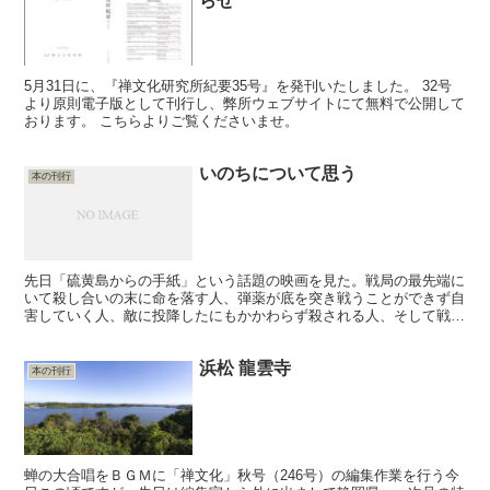
らせ
5月31日に、『禅文化研究所紀要35号』を発刊いたしました。 32号
より原則電子版として刊行し、弊所ウェブサイトにて無料で公開して
おります。 こちらよりご覧くださいませ。
いのちについて思う
本の刊行
先日「硫黄島からの手紙」という話題の映画を見た。戦局の最先端に
いて殺し合いの末に命を落す人、弾薬が底を突き戦うことができず自
害していく人、敵に投降したにもかかわらず殺される人、そして戦地
に愛する人を送って国で待つ人……。戦時中に生きていた人...
浜松 龍雲寺
本の刊行
蝉の大合唱をＢＧＭに「禅文化」秋号（246号）の編集作業を行う今