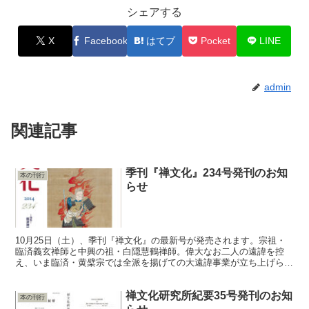
シェアする
X
Facebook
はてブ
Pocket
LINE
admin
関連記事
季刊『禅文化』234号発刊のお知
本の刊行
らせ
10月25日（土）、季刊『禅文化』の最新号が発売されます。宗祖・
臨済義玄禅師と中興の祖・白隠慧鶴禅師。偉大なお二人の遠諱を控
え、いま臨済・黄檗宗では全派を揚げての大遠諱事業が立ち上げられ
ているところです。そこで季刊『禅文化』でも、今季から2...
禅文化研究所紀要35号発刊のお知
本の刊行