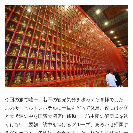
今回の旅で唯一、若干の観光気分を味わえた参拝でした。
この後、ヒルトンホテルに一旦もどって休息、夜には夕立
と大渋滞の中を国賓大酒店に移動し、訪中団の解団式を執
り行ない、翌朝、訪中を続けるグループ、あるいは帰国す
るグループと、各団体に分かれました。私たち事務局は一