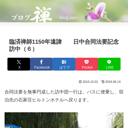
臨済禅師1150年遠諱 日中合同法要記念
訪中（６）
X
Facebook
はてブ
Pocket
LINE
2016.10.01
2024.06.14
合同法要を無事円成した訪中団一行は、バスに便乗し、宿
泊先の石家荘ヒルトンホテルへ戻ります。