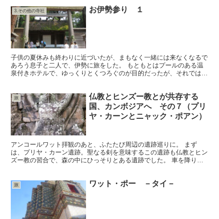
お伊勢参り １
3.その他の寺社
子供の夏休みも終わりに近づいたが、まもなく一緒には来なくなるで
あろう息子と二人で、伊勢に旅をした。 もともとはプールのある温
泉付きホテルで、ゆっくりとくつろぐのが目的だったが、それではあ
まりにもったいないと思い、せっかくなので、お伊勢さんに...
仏教とヒンズー教とが共存する
旅
国、カンボジアへ その７（プリ
ヤ・カーンとニャック・ポアン）
アンコールワット拝観のあと、ふたたび周辺の遺跡巡りに。 まず
は、プリヤ・カーン遺跡。聖なる剣を意味するこの遺跡も仏教とヒン
ズー教の習合で、森の中にひっそりとある遺跡でした。 車を降りて
歩き始めると、門の横に他の遺跡に比べるとあまり見ないくら...
ワット・ポー －タイ－
旅