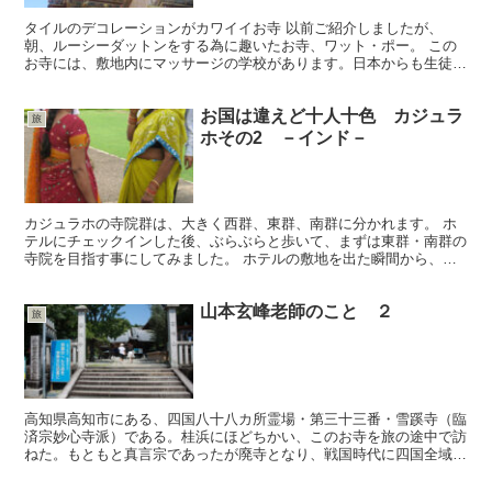
タイルのデコレーションがカワイイお寺 以前ご紹介しましたが、
朝、ルーシーダットンをする為に趣いたお寺、ワット・ポー。 この
お寺には、敷地内にマッサージの学校があります。日本からも生徒さ
んが勉強しに行ったりする模様。朝のルーシーダットンにも、...
お国は違えど十人十色 カジュラ
旅
ホその2 －インド－
カジュラホの寺院群は、大きく西群、東群、南群に分かれます。 ホ
テルにチェックインした後、ぶらぶらと歩いて、まずは東群・南群の
寺院を目指す事にしてみました。 ホテルの敷地を出た瞬間から、日
本語を巧に操る少年達がついてきて、話しかけてきます。 ...
山本玄峰老師のこと ２
旅
高知県高知市にある、四国八十八カ所霊場・第三十三番・雪蹊寺（臨
済宗妙心寺派）である。桂浜にほどちかい、このお寺を旅の途中で訪
ねた。もともと真言宗であったが廃寺となり、戦国時代に四国全域を
治めた長宗我部元親の手によって臨済宗の寺院として復興さ...