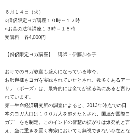
６月１４日（火）
○僧侶限定ヨガ講座１０時～１２時
○お墓の法律講座１３時～１５時
受講料 各4,000円
【僧侶限定ヨガ講座】 講師・伊藤加奈子
お寺でのヨガ教室も盛んになっている昨今。
お釈迦様もヨガを実践されていたとされ、数多くあるアー
サナ（ポーズ）は、最終的には全てが坐る為にあると言わ
れています。
第一生命経済研究所の調査によると、2013年時点での日
本のヨガ人口は１００万人を超えたとされ、国連が国際ヨ
ガデーをも制定。このインドの智慧の拡がりは爆発的と言
え、坐に重きを置く禅宗においても無視できない存在とな