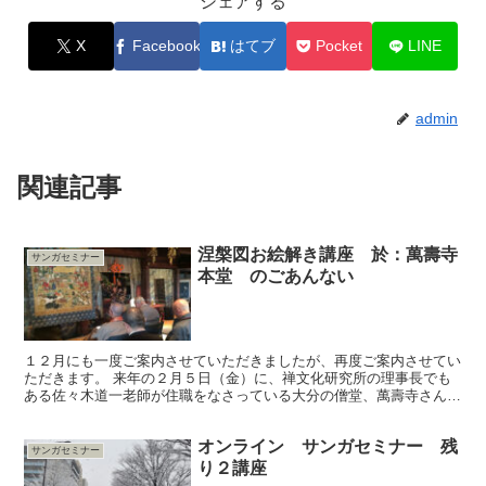
シェアする
X
Facebook
はてブ
Pocket
LINE
admin
関連記事
涅槃図お絵解き講座 於：萬壽寺
サンガセミナー
本堂 のごあんない
１２月にも一度ご案内させていただきましたが、再度ご案内させてい
ただきます。 来年の２月５日（金）に、禅文化研究所の理事長でも
ある佐々木道一老師が住職をなさっている大分の僧堂、萬壽寺さんに
て、サンガセミナー大分「涅槃図お絵解き講座」を開催させ...
オンライン サンガセミナー 残
サンガセミナー
り２講座