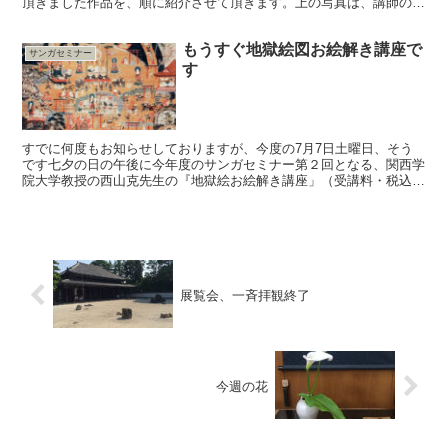
頂きました作品を、順に紹介させて頂きます。上の写真は、講師の雨
宮ゆか先生の作品です。 なお、今回の講座で使われたお花の...
もうすぐ地獄絵図お絵解き講座で
サンガセミナー
す
すでに何度もお知らせしておりますが、今度の7月7日土曜日、そう
です七夕の日の午後に今年度のサンガセミナー第２回となる、関西学
院大学教授の西山克先生の『地獄絵お絵解き講座」（受講料・税込
4,000円）を、市内の幼稚園の子供達が七夕飾りをたくさ...
展覧会、一斉拝観終了
今週の花