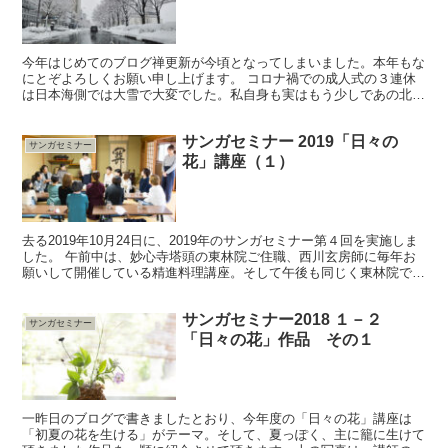
今年はじめてのブログ禅更新が今頃となってしまいました。本年もな
にとぞよろしくお願い申し上げます。 コロナ禍での成人式の３連休
は日本海側では大雪で大変でした。私自身も実はもう少しであの北陸
道の立ち往生に含まれてしまうところでした。福井市内を車...
サンガセミナー 2019「日々の
サンガセミナー
花」講座（１）
去る2019年10月24日に、2019年のサンガセミナー第４回を実施しま
した。 午前中は、妙心寺塔頭の東林院ご住職、西川玄房師に毎年お
願いして開催している精進料理講座。そして午後も同じく東林院でお
部屋をお借りして、毎年人気の雨宮ゆか先生の「...
サンガセミナー2018 １－２
サンガセミナー
「日々の花」作品 その１
一昨日のブログで書きましたとおり、今年度の「日々の花」講座は
「初夏の花を生ける」がテーマ。そして、夏っぽく、主に籠に生けて