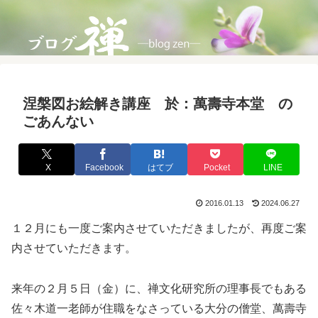
涅槃図お絵解き講座 於：萬壽寺本堂 の
ごあんない
X
Facebook
はてブ
Pocket
LINE
2016.01.13
2024.06.27
１２月にも一度ご案内させていただきましたが、再度ご案
内させていただきます。
来年の２月５日（金）に、禅文化研究所の理事長でもある
佐々木道一老師が住職をなさっている大分の僧堂、萬壽寺