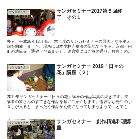
催されます。氏は金閣寺を始め何ケ寺かの寺社のオフィシャ...
サンガセミナー2017第５回終
サンガセミナー
了 その１
去る、平成29年12月4日、本年度のサンガセミナーの最後となる第5
回を開催しました。場所は日本少林寺拳法の聖地でもある、京都・円
町の法輪寺（通称・だるま寺）。達磨堂にはご覧の通り、数多くのダ
ルマさんが祀られています。 午前中は、水墨画家の平...
サンガセミナー 2019「日々の
サンガセミナー
花」講座（２）
2019年サンガセミナー「日々の花」講座の作品写真の続きです。受
講者の皆さんのすてきな作品を順にご紹介します。雨宮ゆか先生の手
直しが入ると、まったく作品が別物になってしまうようで、とても不
思議です。 ここで、撮影場所をかえてみました。これま...
サンガセミナー 創作精進料理講
サンガセミナー
座