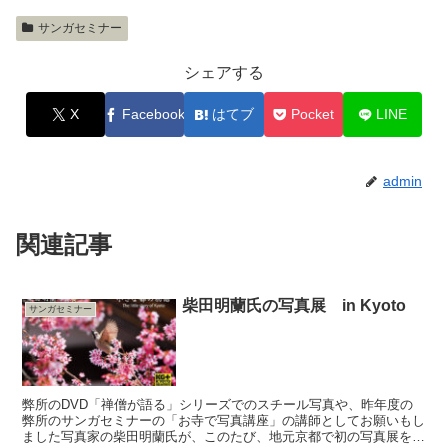
サンガセミナー
シェアする
X
Facebook
はてブ
Pocket
LINE
admin
関連記事
柴田明蘭氏の写真展 in Kyoto
サンガセミナー
弊所のDVD「禅僧が語る」シリーズでのスチール写真や、昨年度の
弊所のサンガセミナーの「お寺で写真講座」の講師としてお願いもし
ました写真家の柴田明蘭氏が、このたび、地元京都で初の写真展を開