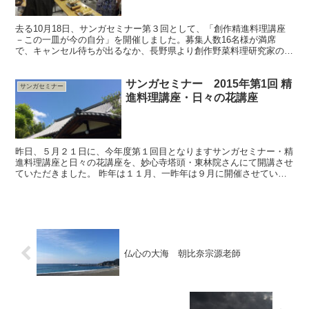
去る10月18日、サンガセミナー第３回として、「創作精進料理講座
－この一皿が今の自分」を開催しました。募集人数16名様が満席
で、キャンセル待ちが出るなか、長野県より創作野菜料理研究家の宮
本しばにさんを講師にお招きしました。 今回は、土鍋で...
サンガセミナー 2015年第1回 精
サンガセミナー
進料理講座・日々の花講座
昨日、５月２１日に、今年度第１回目となりますサンガセミナー・精
進料理講座と日々の花講座を、妙心寺塔頭・東林院さんにて開講させ
ていただきました。 昨年は１１月、一昨年は９月に開催させていた
だきましたので、本年は新緑が一番美しい５月に。毎回参加...
仏心の大海 朝比奈宗源老師