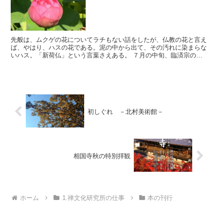
先般は、ムクゲの花についてラチもない話をしたが、仏教の花と言え
ば、やはり、ハスの花である。泥の中から出て、その汚れに染まらな
いハス。「新荷仏」という言葉さえある。 ７月の中旬、臨済宗のあ
る本山を訪ねたが、境内の池には、もうハスの花が満開であ...
初しぐれ －北村美術館－
相国寺秋の特別拝観
ホーム
1.禅文化研究所の仕事
本の刊行