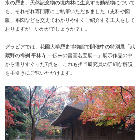
水の歴史、天然記念物の境内林に生息する動植物について
も、それぞれ専門家にご執筆いただきました（史料や図
版、系図などを交えてわかりやすくご紹介する工夫をして
おりますが、いかがでしょうか？）。
グラビアでは、花園大学歴史博物館で開催中の特別展「武
蔵野の禅刹 平林寺 ―伝来の書画名宝展―」展示作品の中
から選りすぐった7点を、これも担当研究員の詳細な解説
を手引きにご覧いただけます。