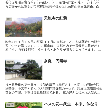
参道は見頃は過ぎたものの所どころに満開の紅葉が残っていました。
方広寺からは重文の宝冠釈迦如来坐像をはじめ開山無文元選像、白隠
「百寿字」など８点ほどお借りしていました。仏像の移送や...
天龍寺の紅葉
京都
昨年の１１月１５日の紅葉 １１月の京都は、どこも紅葉狩りの観光
客でごった返します。 ここ嵐山は、京都市内で一番最初に日が差す
所です。 午前６時頃、うっすらとあたりが明るくなってきます。 天
龍寺の曹源池はまだ暗く、東山から一条の光が嵐山にあた...
奈良 円照寺
禅の寺
後水尾天皇の第一皇女、文智内親王（梅宮さま）が開山の門跡寺院。
法華寺、中宮寺と並んで大和三門跡寺院の一つで、現在は臨済宗妙心
寺派の寺院、本尊は如意輪観音である。 花の好きな後水尾天皇の影
響を受けてか、開山の梅宮さまも、奈良の豊かな自然の中...
ハスの花―衆生、本来、仏なり
禅の寺