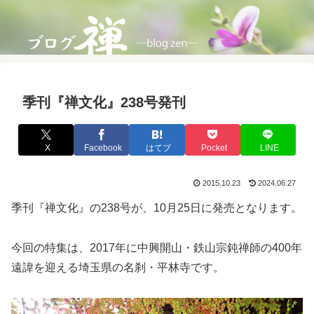
季刊『禅文化』238号発刊
X
Facebook
はてブ
Pocket
LINE
2015.10.23
2024.06.27
季刊『禅文化』の238号が、10月25日に発売となります。
今回の特集は、2017年に中興開山・鉄山宗鈍禅師の400年
遠諱を迎える埼玉県の名刹・平林寺です。