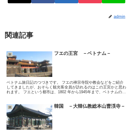
admin
関連記事
フエの王宮 －ベトナム－
旅
ベトナム旅日記のつづきです。 フエの禅宗寺院や教会などをご紹介
してきましたが、おそらく観光客全員が訪れるのはこの王宮かと思わ
れます。 フエという都市は、1802 年から1945年まで、ベトナムの阮
（グエン）朝の首都として栄え、この王宮は13...
韓国 －大韓仏教総本山曹渓寺－
旅