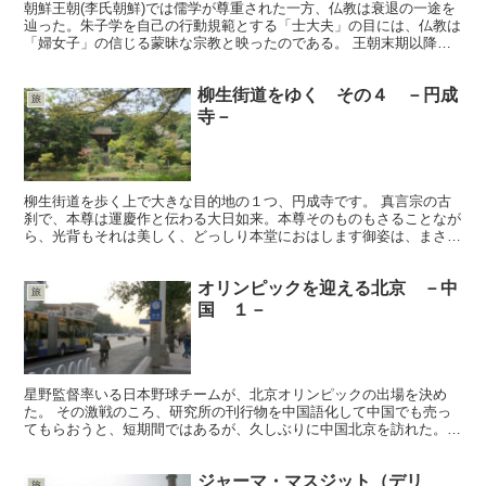
朝鮮王朝(李氏朝鮮)では儒学が尊重された一方、仏教は衰退の一途を
辿った。朱子学を自己の行動規範とする「士大夫」の目には、仏教は
「婦女子」の信じる蒙昧な宗教と映ったのである。 王朝末期以降、
紆余曲折を経ながらも仏教は復興し、多くの宗派が成立す...
柳生街道をゆく その４ －円成
旅
寺－
柳生街道を歩く上で大きな目的地の１つ、円成寺です。 真言宗の古
刹で、本尊は運慶作と伝わる大日如来。本尊そのものもさることなが
ら、光背もそれは美しく、どっしり本堂におはします御姿は、まさに
大日如来らしく宇宙そのもののような大きさを感じました。...
オリンピックを迎える北京 －中
旅
国 １－
星野監督率いる日本野球チームが、北京オリンピックの出場を決め
た。 その激戦のころ、研究所の刊行物を中国語化して中国でも売っ
てもらおうと、短期間ではあるが、久しぶりに中国北京を訪れた。
来年の夏にはオリンピックが行なわれることで、いろいろと注...
ジャーマ・マスジット（デリ
旅