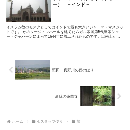
ー） －インド－
イスラム教のモスクとしてはインドで最も大きいジャーマ・マスジッ
トです。 かのタージ・マハールを建てたムガル帝国第5代皇帝シャ
ー・ジャハーンによって1644年に着工されたものです。出来上がっ
たのは、6代皇帝、アウラングゼーブ帝の頃との事。 写...
堅田 真野川の鯉のぼり
新緑の蓮華寺
ホーム
4.スタッフ便り
旅