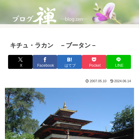
キチュ・ラカン －ブータン－
X
Facebook
はてブ
Pocket
LINE
2007.05.10
2024.06.14