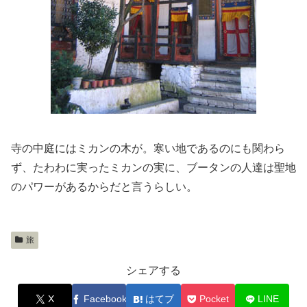
寺の中庭にはミカンの木が。寒い地であるのにも関わら
ず、たわわに実ったミカンの実に、ブータンの人達は聖地
のパワーがあるからだと言うらしい。
旅
シェアする
X
Facebook
はてブ
Pocket
LINE