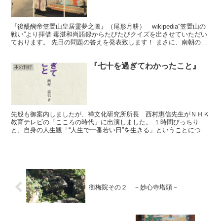
『後醍醐帝笠置山皇居霊夢之圖』（尾形月耕） wikipedia“笠置山の
戦い”より拝借 毒湛和尚語録からたびたびクイズを出させていただい
ております。 先日の問題の答えを発表致します！ まさに、南朝の忠
臣で、明治になり南朝が正統とされると、「...
『七十を過ぎてわかったこと』
本の刊行
先般も御案内しましたが、禅文化研究所所長 西村惠信先生がＮＨＫ
教育テレビの「こころの時代」に出演しました。 １時間びっちり
と、自身の人生観「“人生で一番若い日”を生きる」ということについ
て話されました。身近にいるものでも今まで聞いたことがな...
衡梅院その２ －妙心寺塔頭－