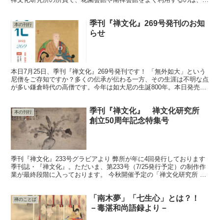
宅で仕事をしていて、時折上洛する小生くらいなものです。...
季刊『禅文化』269号発刊のお知
本の刊行
らせ
本日7月25日、季刊『禅文化』269号発刊です！ 「無外如大」という
尼僧をご存知ですか？多くの伝承が伝わる一方、その生涯は不明な点
が多い鎌倉時代の高僧です。今年は如大尼の生誕800年。本日発売の
季刊『禅文化』269号では、この機会に中世・近...
季刊『禅文化』 禅文化研究所
本の刊行
創立50周年記念特集号
季刊『禅文化』233号グラビアより 弊所が年に4回発行しております
季刊誌・『禅文化』。ただいま、第233号（7/25発行予定）の制作作
業が最終段階に入っております。 今秋開催予定の「禅文化研究所 創
立50周年記念式典」に先がけ、233号は丸...
「南木夢」「七生心」とは？！
禅のことば
－毒湛和尚語録より－