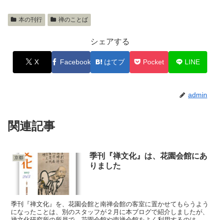
本の刊行
禅のことば
シェアする
X
Facebook
はてブ
Pocket
LINE
admin
関連記事
季刊『禅文化』は、花園会館にあ
京都
りました
季刊『禅文化』を、花園会館と南禅会館の客室に置かせてもらうよう
になったことは、別のスタッフが２月に本ブログで紹介しましたが、
禅文化研究所の所員で、花園会館や南禅会館をよく利用するのは、在