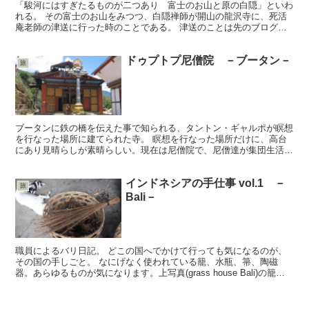
「駿河にはすぎたるものが二つあり 富士のお山と原の白隠」といわ
れる。 その富士のお山をみつつ、白隠禅師が開山の龍沢寺に、死活
庵老師の津送に行った時のことである。 津送のことは先のブログに
書いたが、この日、京都では雪が降っていたのに、この静岡...
ドゥプトプ尼僧院 －ブータン－
旅
ブータンに鉄の橋を伝えた事で知られる、タントン・ギャルポが瞑想
を行なった場所に建てられた寺。 瞑想を行なった場所だけに、高台
にあり見晴らしが素晴らしい。現在は尼僧院で、尼僧達が集団生活を
している。中には５メートルのタントン・ギャルポ像がある...
インドネシアの手仕事 vol.1 －
旅
Bali－
職員によるバリ日記。 どこの国へでかけて行っても気になるのが、
その国の手しごと。 なにげなく使われている籠、水瓶、箒、陶磁
器。あらゆるものが気になります。上写真(grass house Bali)の籠
は、蚊よけの為に燻す枯葉をためておく籠。...