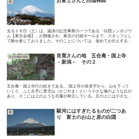
お富士さんと白隠禅師
旅
去る１８日（土）は、遠諱の記念事業の一つである「白隠シンポジウ
ム【東京会場】」が開催され、東京の日経ホールまで、スタッフとし
て馳せ参じておりました。そのことについては、改めてお伝えすると
して。 往路は若干曇りがちのお天気でしたが、日曜日の帰...
良寛さんの地 五合庵・国上寺
3.その他の寺社
－新潟－ その２
五合庵・国上寺行の続きである。 国上寺の各堂宇から、山を下って
いくと、ふと左手に香児山（かごやま）という小さな塚のような丘が
あり、そこには上のような石像が林立している。丘の上には小さな廟
もあった。 この地は天香児山命伊夜比古（あまのかごやま...
駿河にはすぎたるものが二つあ
旅
り 富士のお山と原の白隠