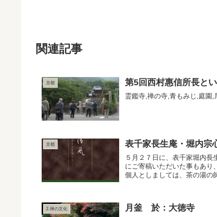
関連記事
第5回西村惠信所長とい
京都
霊鑑寺,禅の寺,青もみじ,庭園
表千家長生庵・堀内宗
京都
５月２７日に、表千家堀内長
にご寄稿いただいた事もあり
個人としましては、茶の湯の師
月釜 於：大徳寺
2.禅の文化