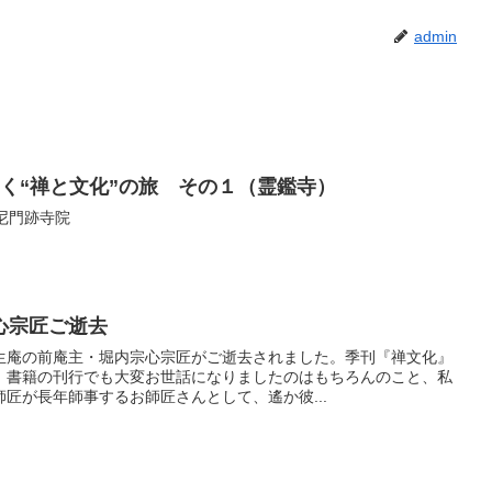
admin
く“禅と文化”の旅 その１（霊鑑寺）
,尼門跡寺院
心宗匠ご逝去
生庵の前庵主・堀内宗心宗匠がご逝去されました。季刊『禅文化』
、書籍の刊行でも大変お世話になりましたのはもちろんのこと、私
匠が長年師事するお師匠さんとして、遙か彼...