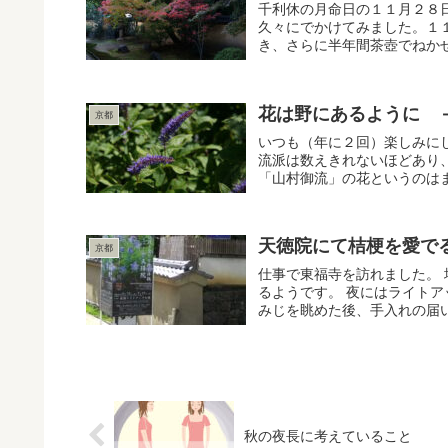
千利休の月命日の１１月２８
久々にでかけてみました。１
き、さらに半年間茶壺でねかせ
花は野にあるように 
京都
いつも（年に２回）楽しみに
流派は数えきれないほどあり
「山村御流」の花というのはま
天徳院にて桔梗を愛で
京都
仕事で東福寺を訪れました。
るようです。 夜にはライト
みじを眺めた後、手入れの届い
秋の夜長に考えていること