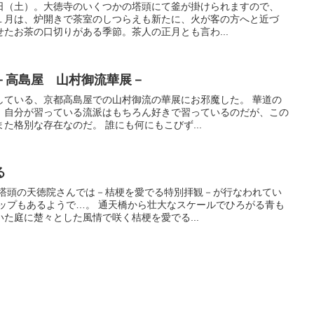
日（土）。大徳寺のいくつかの塔頭にて釜が掛けられますので、
１月は、炉開きで茶室のしつらえも新たに、火が客の方へと近づ
たお茶の口切りがある季節。茶人の正月とも言わ...
－高島屋 山村御流華展－
している、京都高島屋での山村御流の華展にお邪魔した。 華道の
、自分が習っている流派はもちろん好きで習っているのだが、この
た格別な存在なのだ。 誰にも何にもこびず...
る
 塔頭の天徳院さんでは－桔梗を愛でる特別拝観－が行なわれてい
アップもあるようで…。 通天橋から壮大なスケールでひろがる青も
た庭に楚々とした風情で咲く桔梗を愛でる...