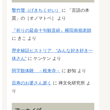
撃竹聲（げきちくせい）
に
「言語の本
質」の［オノマトペ］
より
『祈りの延命十句観音経』横田南嶺老師
に
きこ
より
歴史秘話ヒストリア ”みんな好き好き一
休さん”
に
ケンケン
より
阿字観体験 －根来寺－
に
妙知
より
百寿のお婆さん逝く
に
禅文化研究所
よ
り