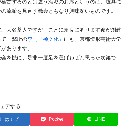
が稽古するのとは違う流派のお席というのは、道具に
身の流派を見直す機会ともなり興味深いものです。
主。大名茶人ですが、ことに奈良にあります彼が創建
名で、弊所の
季刊『禅文化』
にも、京都造形芸術大学
事があります。
茶会を機に、是非一度足を運ばねばと思った次第で
ェアする
はてブ
Pocket
LINE