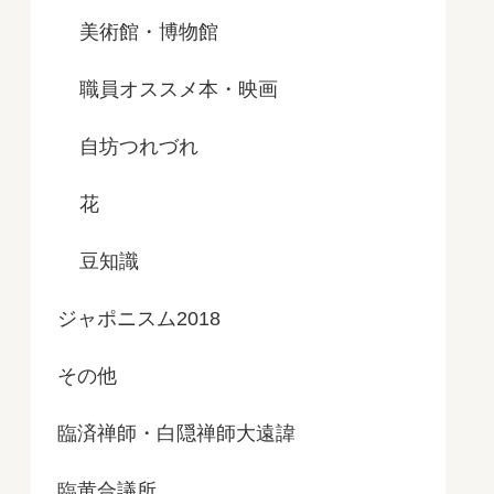
美術館・博物館
職員オススメ本・映画
自坊つれづれ
花
豆知識
ジャポニスム2018
その他
臨済禅師・白隠禅師大遠諱
臨黄合議所