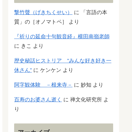
撃竹聲（げきちくせい）
に
「言語の本
質」の［オノマトペ］
より
『祈りの延命十句観音経』横田南嶺老師
に
きこ
より
歴史秘話ヒストリア ”みんな好き好き一
休さん”
に
ケンケン
より
阿字観体験 －根来寺－
に
妙知
より
百寿のお婆さん逝く
に
禅文化研究所
よ
り