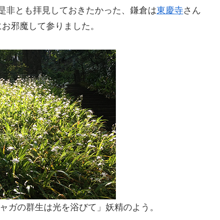
、是非とも拝見しておきたかった、鎌倉は
東慶寺
さん
にお邪魔して参りました。
ャガの群生は光を浴びて」妖精のよう。