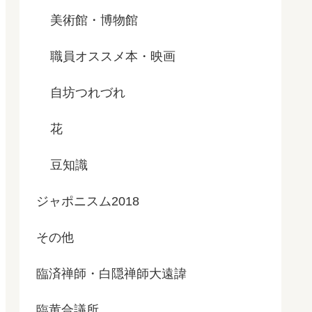
美術館・博物館
職員オススメ本・映画
自坊つれづれ
花
豆知識
ジャポニスム2018
その他
臨済禅師・白隠禅師大遠諱
臨黄合議所