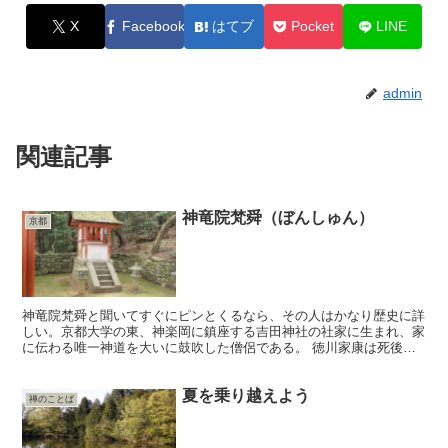
X
Facebook
はてブ
Pocket
LINE
admin
関連記事
神竜院梵舜（ぼんしゅん）
京都
神竜院梵舜と聞いてすぐにピンとくるなら、その人はかなり歴史に詳
しい。京都大学の東、神楽岡に鎮座する吉田神社の社家に生まれ、家
に伝わる唯一神道を大いに鼓吹した僧侶である。 徳川家康は死後、
神となった。彼をいかなる方式で祭るかについて、天台宗に...
夏を乗り越えよう
禅のことば