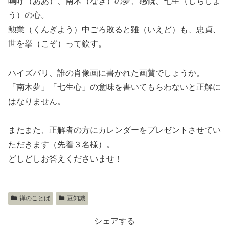
嗚呼（ああ）、南木（なぎ）の夢、感慨、七生（しちしよ
う）の心。
勲業（くんぎよう）中ごろ敗ると雖（いえど）も、忠貞、
世を挙（こぞ）って欽す。
ハイズバリ、誰の肖像画に書かれた画賛でしょうか。
「南木夢」「七生心」の意味を書いてもらわないと正解に
はなりません。
またまた、正解者の方にカレンダーをプレゼントさせてい
ただきます（先着３名様）。
どしどしお答えくださいませ！
禅のことば
豆知識
シェアする