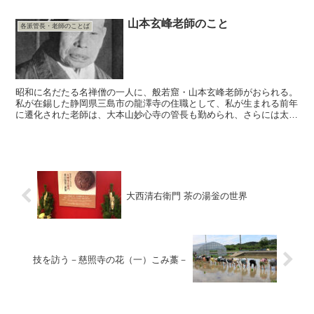
換算したい場合は、Googleの...
山本玄峰老師のこと
各派管長・老師のことば
昭和に名だたる名禅僧の一人に、般若窟・山本玄峰老師がおられる。
私が在錫した静岡県三島市の龍澤寺の住職として、私が生まれる前年
に遷化された老師は、大本山妙心寺の管長も勤められ、さらには太平
洋戦争の終結時、あの「耐え難きを耐え、忍び難きを忍び...
大西清右衛門 茶の湯釡の世界
技を訪う－慈照寺の花（一）こみ藁－