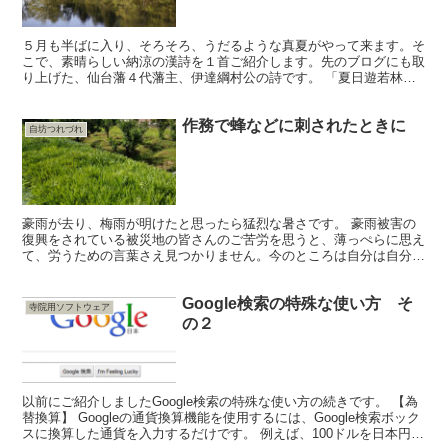
５月も半ばに入り、そろそろ、うだるような真夏がやって来ます。そ
こで、素晴らしい納涼の漢詩を１首ご紹介します。先のブログにも取
り上げた、仙台藩４代藩主、伊達綱村公の詩です。 「夏日遊若林即
興」 夏日、若林に遊ぶ、即興月上破橋前、 ...
作務で蜂などに刺されたときに
自坊つれづれ
豪雨が去り、梅雨が明けたと思ったら猛烈な暑さです。 豪雨被害の
復興をされている被災地の皆さんのご苦労を思うと、薄っぺらに思え
て、労うための言葉さえ見つかりません。今のところは自分は自分に
与えられた仕事を精一杯こなしていくしかないなと思います...
Google検索の特殊な使い方 そ
寺院用ソフトウェア
の２
以前にご紹介しましたGoogle検索の特殊な使い方の続きです。 【為
替換算】 Googleの通貨換算機能を使用するには、Google検索ボック
スに換算した通貨を入力するだけです。 例えば、100ドルを日本円に