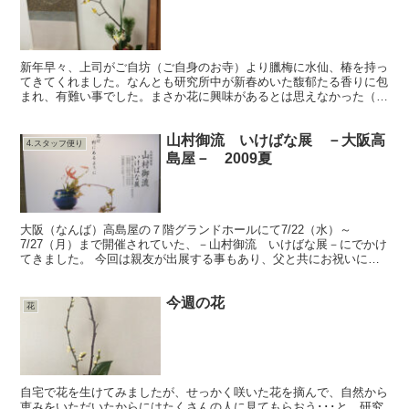
新年早々、上司がご自坊（ご自身のお寺）より臘梅に水仙、椿を持っ
てきてくれました。なんとも研究所中が新春めいた馥郁たる香りに包
まれ、有難い事でした。まさか花に興味があるとは思えなかった（す
みません。私の単なる決めつけです）研究者の先生が、「い...
山村御流 いけばな展 －大阪高
4.スタッフ便り
島屋－ 2009夏
大阪（なんば）高島屋の７階グランドホールにて7/22（水）～
7/27（月）まで開催されていた、－山村御流 いけばな展－にでかけ
てきました。 今回は親友が出展する事もあり、父と共にお祝いにか
けつけました。 初めて御流の花を目にする父が、どのよ...
今週の花
花
自宅で花を生けてみましたが、せっかく咲いた花を摘んで、自然から
恵みをいただいたからにはたくさんの人に見てもらおう･･･と、研究