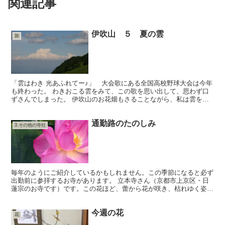
関連記事
伊吹山 ５ 夏の雲
旅
「雲はわき 光あふれてー♪」 大会歌にある全国高校野球大会は今年
も終わった。 わきおこる雲をみて、この歌を思い出して、思わず口
ずさんでしまった。 伊吹山のお花畑もさることながら、私は雲をみ
ていてもしばらく飽きなかった。 雲はいつも天空にある...
通勤路のたのしみ
3.その他の寺社
毎年のようにご紹介しているかもしれません。この季節になると必ず
出勤前に参拝するお寺があります。 立本寺さん（京都市上京区・日
蓮宗のお寺です）です。この花ほど、蕾から花が咲き、枯れゆく姿、
枯れた後まで美しい花が他にありましょうや。 ちょうど雨...
今週の花
花