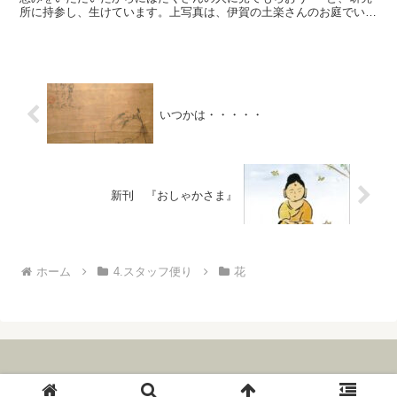
所に持参し、生けています。上写真は、伊賀の土楽さんのお庭でいた
だいてきたお花。梅も椿も良い枝ぶりで、どの枝をいただ...
いつかは・・・・・
新刊 『おしゃかさま』
ホーム
4.スタッフ便り
花
© 2006 The Institute for Zen Studies.