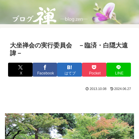
大坐禅会の実行委員会 －臨済・白隠大遠
諱－
X
Facebook
はてブ
Pocket
LINE
2013.10.08
2024.06.27