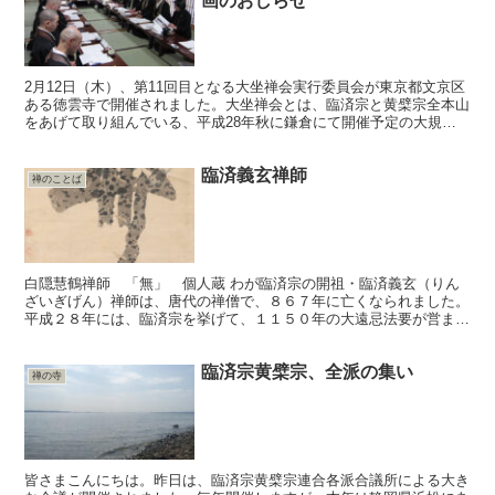
画のおしらせ
2月12日（木）、第11回目となる大坐禅会実行委員会が東京都文京区
ある徳雲寺で開催されました。大坐禅会とは、臨済宗と黄檗宗全本山
をあげて取り組んでいる、平成28年秋に鎌倉にて開催予定の大規模
な坐禅会です。 そのプレイベント「臨済禅師１１５０...
臨済義玄禅師
禅のことば
白隠慧鶴禅師 「無」 個人蔵 わが臨済宗の開祖・臨済義玄（りん
ざいぎげん）禅師は、唐代の禅僧で、８６７年に亡くなられました。
平成２８年には、臨済宗を挙げて、１１５０年の大遠忌法要が営まれ
ます。 臨済禅師の行状はいくつかの書に記されていますが...
臨済宗黄檗宗、全派の集い
禅の寺
皆さまこんにちは。昨日は、臨済宗黄檗宗連合各派合議所による大き