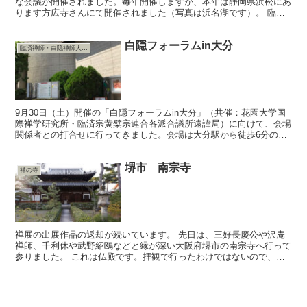
な会議が開催されました。毎年開催しますが、本年は静岡県浜松にあ
ります方広寺さんにて開催されました（写真は浜名湖です）。 臨済
宗・黄檗宗１５派の本山にて、派を運営するにあたり、主た...
白隠フォーラムin大分
臨済禅師・白隠禅師大遠諱
9月30日（土）開催の「白隠フォーラムin大分」（共催：花園大学国
際禅学研究所・臨済宗黄檗宗連合各派合議所遠諱局）に向けて、会場
関係者との打合せに行ってきました。会場は大分駅から徒歩6分のと
ころにあるコンパルホール。公民館、図書館なども併設...
堺市 南宗寺
禅の寺
禅展の出展作品の返却が続いています。 先日は、三好長慶公や沢庵
禅師、千利休や武野紹鴎などと縁が深い大阪府堺市の南宗寺へ行って
参りました。 これは仏殿です。拝観で行ったわけではないので、内
部までは入っていませんが、天井には龍が描かれているそう...