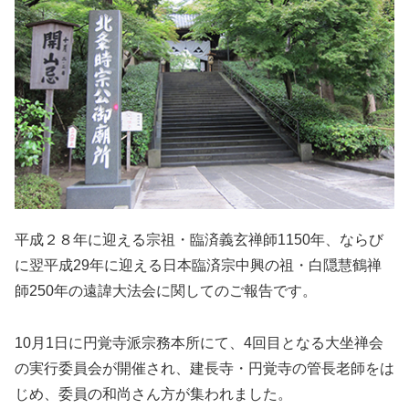
平成２８年に迎える宗祖・臨済義玄禅師1150年、ならび
に翌平成29年に迎える日本臨済宗中興の祖・白隠慧鶴禅
師250年の遠諱大法会に関してのご報告です。
10月1日に円覚寺派宗務本所にて、4回目となる大坐禅会
の実行委員会が開催され、建長寺・円覚寺の管長老師をは
じめ、委員の和尚さん方が集われました。