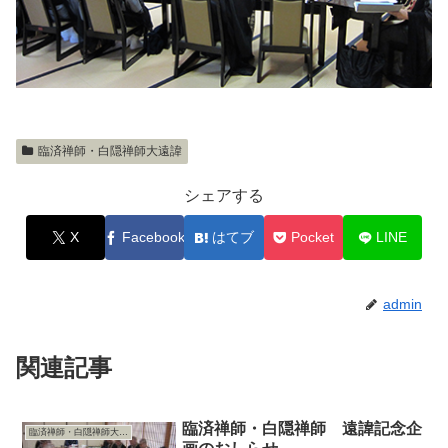
臨済禅師・白隠禅師大遠諱
シェアする
X
Facebook
はてブ
Pocket
LINE
admin
関連記事
臨済禅師・白隠禅師 遠諱記念企
臨済禅師・白隠禅師大遠諱