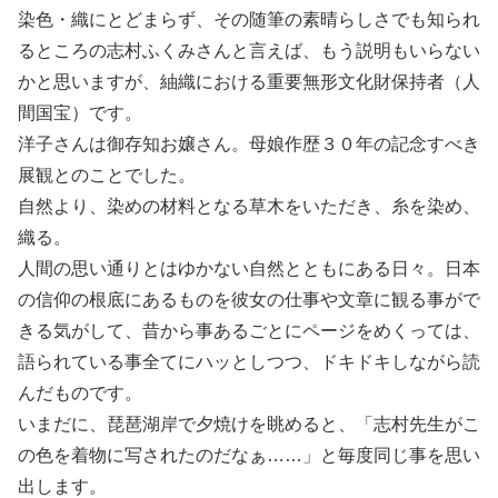
染色・織にとどまらず、その随筆の素晴らしさでも知られ
るところの志村ふくみさんと言えば、もう説明もいらない
かと思いますが、紬織における重要無形文化財保持者（人
間国宝）です。
洋子さんは御存知お嬢さん。母娘作歴３０年の記念すべき
展観とのことでした。
自然より、染めの材料となる草木をいただき、糸を染め、
織る。
人間の思い通りとはゆかない自然とともにある日々。日本
の信仰の根底にあるものを彼女の仕事や文章に観る事がで
きる気がして、昔から事あるごとにページをめくっては、
語られている事全てにハッとしつつ、ドキドキしながら読
んだものです。
いまだに、琵琶湖岸で夕焼けを眺めると、「志村先生がこ
の色を着物に写されたのだなぁ……」と毎度同じ事を思い
出します。