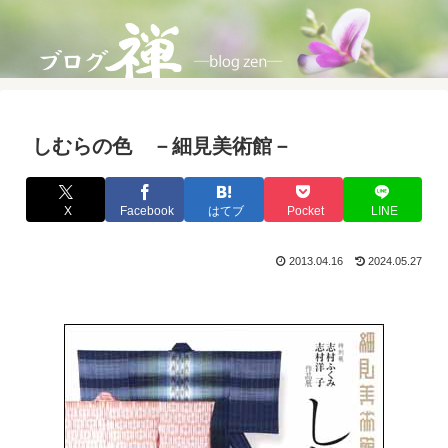
しむらの色 －細見美術館－
X
Facebook
はてブ
Pocket
LINE
2013.04.16
2024.05.27