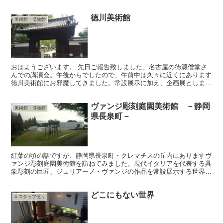
徳川美術館
美術館・博物館
おはようございます。 先日ご報告致しました、名古屋の徳源僧堂さ
んでの講演会。午後からでしたので、午前中は久々に近くにあります
徳川美術館にお邪魔してきました。常設展示に加え、企画展としまし
て「対局の美 白と黒が織りなす世界」が開催されていまし...
ヴァンジ彫刻庭園美術館 －静岡
美術館・博物館
県長泉町－
紅葉の頃の話ですが、静岡県長泉町・クレマチスの丘内にありますヴ
ァンジ彫刻庭園美術館を訪ねてみました。現代イタリアを代表する具
象彫刻の巨匠、ジュリアーノ・ヴァンジの作品を常設展示する世界で
唯一の個人美術館。山の上から借景できる町の景色、そして...
どこにもない世界
4.スタッフ便り