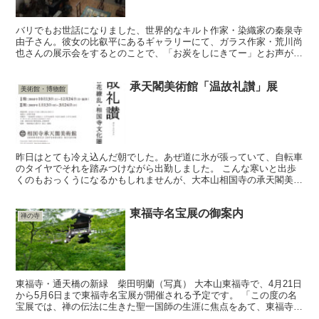
バリでもお世話になりました、世界的なキルト作家・染織家の秦泉寺
由子さん。彼女の比叡平にあるギャラリーにて、ガラス作家・荒川尚
也さんの展示会をするとのことで、「お炭をしにきてー」とお声がか
かりお邪魔してきました。彼女のギャラリーには、○○風だ...
承天閣美術館「温故礼讃」展
美術館・博物館
昨日はとても冷え込んだ朝でした。あぜ道に氷が張っていて、自転車
のタイヤでそれを踏みつけながら出勤しました。 こんな寒いと出歩
くのもおっくうになるかもしれませんが、大本山相国寺の承天閣美術
館で「温故礼讃」展のⅡ期が、来たる１月13日（日）から...
東福寺名宝展の御案内
禅の寺
東福寺・通天橋の新緑 柴田明蘭（写真） 大本山東福寺で、4月21日
から5月6日まで東福寺名宝展が開催される予定です。 「この度の名
宝展では、禅の伝法に生きた聖一国師の生涯に焦点をあて、東福寺に
大切に護り伝えられてきた修行時代から晩年にいたる...