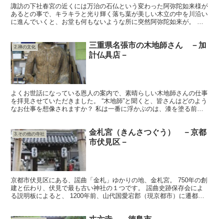
諏訪の下社春宮の近くには万治の石仏という変わった阿弥陀如来様が
あるとの事で、キラキラと光り輝く落ち葉が美しい木立の中を川沿い
に進んでいくと、お堂も何もないような所に突然阿弥陀如来が。 テ
レビでも紹介されたことがあるらしく、また、あの岡本太郎...
三重県名張市の木地師さん －加
2.禅の文化
計仏具店－
よくお世話になっている恩人の案内で、素晴らしい木地師さんの仕事
を拝見させていただきました。 “木地師”と聞くと、皆さんはどのよう
なお仕事を想像されますか？ 私は一番に浮かぶのは、漆を塗る前の
お椀やお盆などの原形を作る職人さんでした。 今回は...
金札宮（きんさつぐう） －京都
3.その他の寺社
市伏見区－
京都市伏見区にある、謡曲「金札」ゆかりの地、金札宮。 750年の創
建と伝わり、伏見で最も古い神社の１つです。 謡曲史跡保存会によ
る説明板によると、 1200年前、山代国愛宕郡（現京都市）に遷都さ
れた桓武天皇は、伏見の里に神社建立のため、勅使...