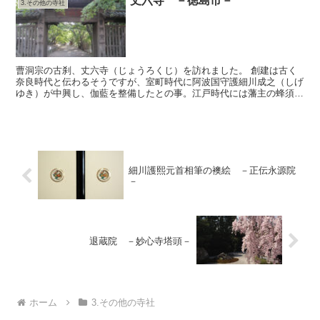
丈六寺 －徳島市－
3.その他の寺社
曹洞宗の古刹、丈六寺（じょうろくじ）を訪れました。 創建は古く
奈良時代と伝わるそうですが、室町時代に阿波国守護細川成之（しげ
ゆき）が中興し、伽藍を整備したとの事。江戸時代には藩主の蜂須賀
家の庇護を受けていました。 数々の寺宝が伝わる事と、拭...
細川護熙元首相筆の襖絵 －正伝永源院
－
退蔵院 －妙心寺塔頭－
ホーム
3.その他の寺社