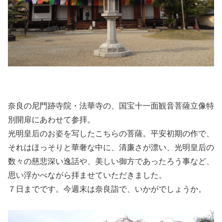
奈良の尼門跡寺院・法華寺の、国宝十一面観音菩薩立像特
別開扉にあわせて参拝。
光明皇后のお姿を写したこちらの菩薩。平安初期の作で、
それはほっそりと華奢な中に、清廉さが漂い、光明皇后の
数々の慈悲深い逸話や、美しい御方であったろう事など、
思い浮かべながら拝ませていただきました。
７日までです。今週末は奈良詣で、いかがでしょうか。