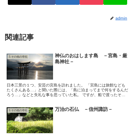
admin
関連記事
神仏のおはします島 －宮島・厳
3.その他の寺社
島神社－
日本三景の１つ、安芸の宮島を訪れました。 「宮島には旅館なども
たくさんある…」と聞いた際には、「島に泊まってまで何をするんだ
ろう…」などと失礼な事を思っていた私。 ですが、船で渡ったその
島は、島全体からあたたかい光と力がわき出でるような所で...
万治の石仏 －信州諏訪－
3.その他の寺社