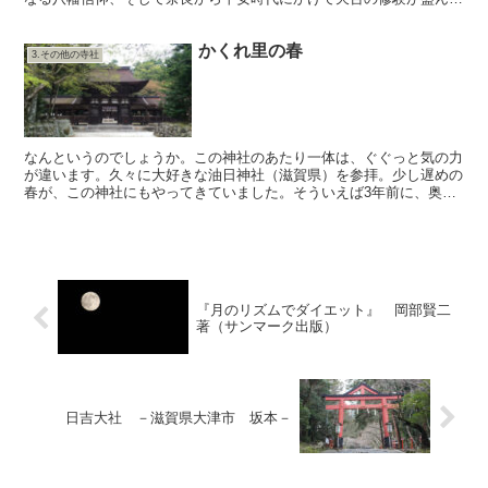
なり、まさに神仏習合というに相応しい信仰形態を色濃く残...
かくれ里の春
3.その他の寺社
なんというのでしょうか。この神社のあたり一体は、ぐぐっと気の力
が違います。久々に大好きな油日神社（滋賀県）を参拝。少し遅めの
春が、この神社にもやってきていました。そういえば3年前に、奥宮
を是非参拝したいと、友人たちを誘い油日岳を登りました。...
『月のリズムでダイエット』 岡部賢二
著（サンマーク出版）
日吉大社 －滋賀県大津市 坂本－