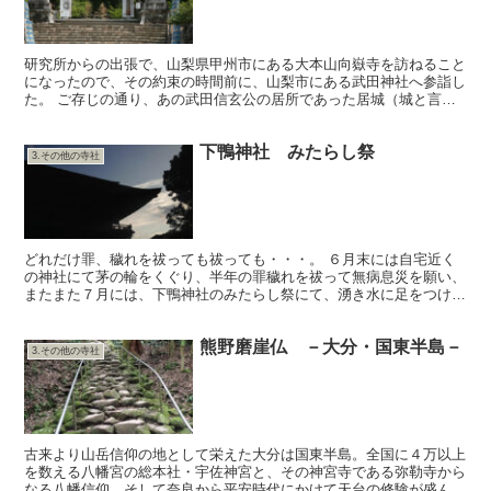
研究所からの出張で、山梨県甲州市にある大本山向嶽寺を訪ねること
になったので、その約束の時間前に、山梨市にある武田神社へ参詣し
た。 ご存じの通り、あの武田信玄公の居所であった居城（城と言っ
ても平城で、城郭ではない）であった躑躅ケ崎館をもとに、...
下鴨神社 みたらし祭
3.その他の寺社
どれだけ罪、穢れを祓っても祓っても・・・。 ６月末には自宅近く
の神社にて茅の輪をくぐり、半年の罪穢れを祓って無病息災を願い、
またまた７月には、下鴨神社のみたらし祭にて、湧き水に足をつけ
る“足つけ神事”。 健やかに長らえる事が如何に困難で、有...
熊野磨崖仏 －大分・国東半島－
3.その他の寺社
古来より山岳信仰の地として栄えた大分は国東半島。全国に４万以上
を数える八幡宮の総本社・宇佐神宮と、その神宮寺である弥勒寺から
なる八幡信仰、そして奈良から平安時代にかけて天台の修験が盛んに