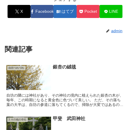
X
Facebook
はてブ
Pocket
LINE
admin
関連記事
銀杏の絨毯
自坊つれづれ
自坊の隣には神社があり、その神社の境内に植えられた銀杏の木が、
毎年、この時期になると黄金色に色づいて美しい。 ただ、その落ち
葉の大半は、自坊の参道に落ちてくるので、掃除が大変ではあるのだ
けれど。 普通の落葉樹の葉のようにからからに乾かず、じ...
甲斐 武田神社
3.その他の寺社