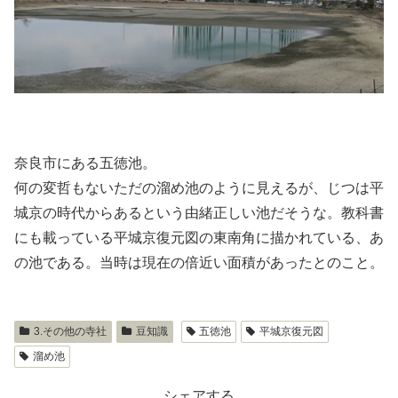
奈良市にある五徳池。
何の変哲もないただの溜め池のように見えるが、じつは平
城京の時代からあるという由緒正しい池だそうな。教科書
にも載っている平城京復元図の東南角に描かれている、あ
の池である。当時は現在の倍近い面積があったとのこと。
3.その他の寺社
豆知識
五徳池
平城京復元図
溜め池
シェアする