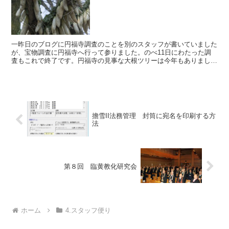
一昨日のブログに円福寺調査のことを別のスタッフが書いていました
が、宝物調査に円福寺へ行って参りました。のべ11日にわたった調
査もこれで終了です。円福寺の見事な大根ツリーは今年もありました
が、確かに今年は、天候の影響を受けて大根が不足義味とか...
擔雪II法務管理 封筒に宛名を印刷する方
法
第８回 臨黄教化研究会
ホーム
4.スタッフ便り