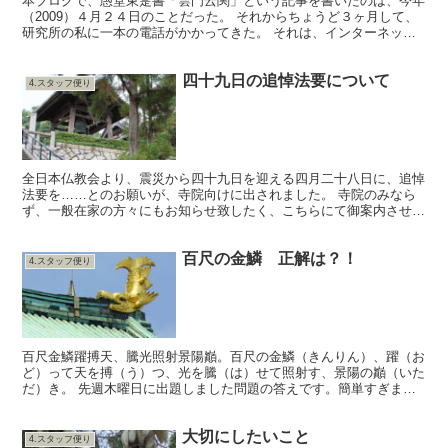
本ブログで、愚堂東寔書「雲門云関」という記事を書いたのは、今年
（2009）４月２４日のことだった。 それからちょうど３ヶ月して、
研究所の私に一本の電話がかかってきた。 それは、インターネット
検索していて、たまたま上記ブログをみつけたというあ...
四十九日の追悼法要について
4.スタッフ便り
全日本仏教会より、震災から四十九日を迎える四月二十八日に、追悼
法要を……とのお願いが、寺院向けに出されました。 寺院のみなら
ず、一般在家の方々にもお知らせ致したく、こちらにて御案内させて
いただきます。 追悼法要のお願い 三月十一日、日本列...
百尺の金鱗 正解は？！
4.スタッフ便り
百尺金鱗躍搏天、騰光照射景陽巓。百尺の金鱗（きんりん）、躍（お
ど）って天を搏（う）つ、光を騰（は）せて照射す、景陽の巓（いた
だ）き。 先週木曜日に出題しました問題の答えです。簡単すぎまし
たか？！ 名古屋城大天守の金の鯱（しゃちほこ）です。 ...
大切にしたいこと
4.スタッフ便り