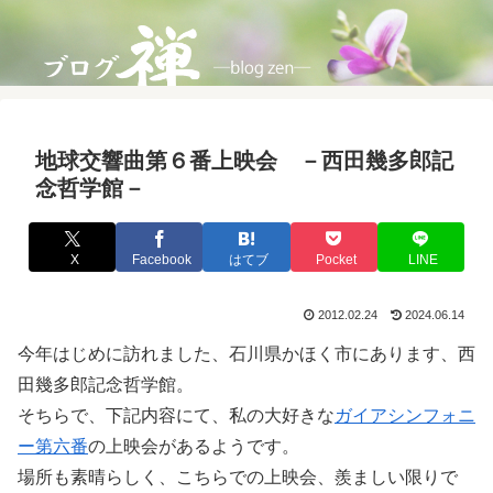
地球交響曲第６番上映会 －西田幾多郎記
念哲学館－
X
Facebook
はてブ
Pocket
LINE
2012.02.24
2024.06.14
今年はじめに訪れました、石川県かほく市にあります、西
田幾多郎記念哲学館。
そちらで、下記内容にて、私の大好きな
ガイアシンフォニ
ー第六番
の上映会があるようです。
場所も素晴らしく、こちらでの上映会、羨ましい限りで