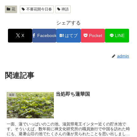
花
不審花開今日春
禅語
シェアする
X
Facebook
はてブ
Pocket
LINE
admin
関連記事
当処即ち蓮華国
滋賀
一面、蓮でいっぱいのこの池。滋賀県竜王インター近くの貯水池で
す。そういえば、数年前に禅文化研究所の職員旅行で中国を訪れた時
にも、避暑山荘の池でたくさんの蓮が見られたことを思い出しまし