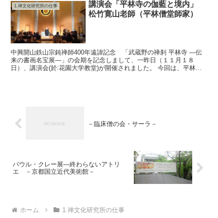
講演会「平林寺の伽藍と境内」
1.禅文化研究所の仕事
松竹寛山老師（平林僧堂師家）
中興開山鉄山宗鈍禅師400年遠諱記念 「武蔵野の禅刹 平林寺 ―伝
来の書画名宝展―」の会期を記念しまして、一昨日（１１月１８
日）、講演会(於:花園大学教堂)が開催されました。 今回は、平林寺
住職・平林僧堂師家の松竹寛山老師におこしいただき、...
－臨床僧の会・サーラ－
パウル・クレー展―終わらないアトリ
エ －京都国立近代美術館－
ホーム
1.禅文化研究所の仕事