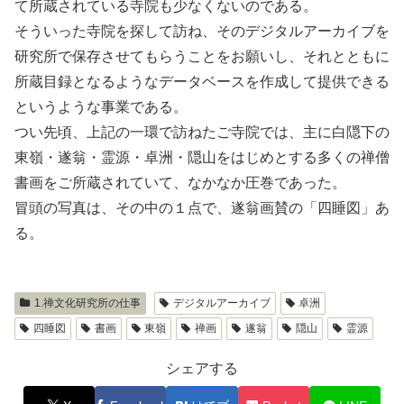
て所蔵されている寺院も少なくないのである。
そういった寺院を探して訪ね、そのデジタルアーカイブを
研究所で保存させてもらうことをお願いし、それとともに
所蔵目録となるようなデータベースを作成して提供できる
というような事業である。
つい先頃、上記の一環で訪ねたご寺院では、主に白隠下の
東嶺・遂翁・霊源・卓洲・隠山をはじめとする多くの禅僧
書画をご所蔵されていて、なかなか圧巻であった。
冒頭の写真は、その中の１点で、遂翁画賛の「四睡図」あ
る。
1.禅文化研究所の仕事
デジタルアーカイブ
卓洲
四睡図
書画
東嶺
禅画
遂翁
隠山
霊源
シェアする