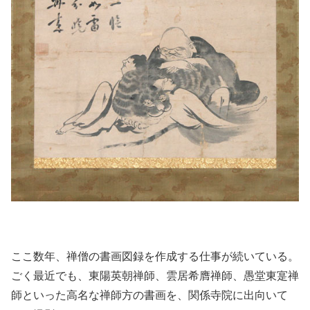
ここ数年、禅僧の書画図録を作成する仕事が続いている。
ごく最近でも、東陽英朝禅師、雲居希膺禅師、愚堂東寔禅
師といった高名な禅師方の書画を、関係寺院に出向いて