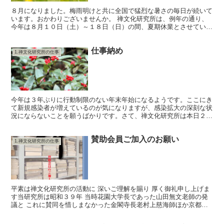
８月になりました。梅雨明けと共に全国で猛烈な暑さの毎日が続いて
います。おかわりございませんか。 禅文化研究所は、例年の通り、
今年は８月１０日（土）～１８日（日）の間、夏期休業とさせていた
だきます。ついては、９日（金）の午前１０時までに受けつ...
仕事納め
1.禅文化研究所の仕事
今年は３年ぶりに行動制限のない年末年始になるようです。ここにき
て新規感染者が増えているのが気になりますが、感染拡大の深刻な状
況にならないことを願うばかりです。さて、禅文化研究所は本日２６
日をもちまして本年の仕事納めとさせていただきます。年始...
賛助会員ご加入のお願い
1.禅文化研究所の仕事
平素は禅文化研究所の活動に 深いご理解を賜り 厚く御礼申し上げま
す当研究所は昭和３９年 当時花園大学長であった山田無文老師の発
議と これに賛同を惜しまなかった金閣寺長老村上慈海師ほか京都有
縁寺院の浄財により 財団法人禅文化研究所として発足し...