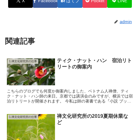
X
Facebook
はてブ
Pocket
LINE
admin
関連記事
ティク・ナット・ハン 宿泊リト
1.禅文化研究所の仕事
リートの御案内
こちらのブログでも何度か御案内しました、ベトナム人禅僧、ティ
ク・ナット・ハン師の来日。京都では講演会のみですが、横浜では宿
泊リトリートが開催されます。 今私は師の著書である『小説 ブッ
ダ いにしえの道、白い雲』を読んでいますが、その随処に、...
禅文化研究所の2019夏期休業な
1.禅文化研究所の仕事
ど