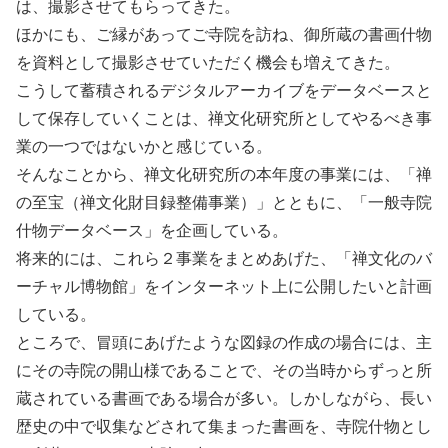
は、撮影させてもらってきた。
ほかにも、ご縁があってご寺院を訪ね、御所蔵の書画什物
を資料として撮影させていただく機会も増えてきた。
こうして蓄積されるデジタルアーカイブをデータベースと
して保存していくことは、禅文化研究所としてやるべき事
業の一つではないかと感じている。
そんなことから、禅文化研究所の本年度の事業には、「禅
の至宝（禅文化財目録整備事業）」とともに、「一般寺院
什物データベース」を企画している。
将来的には、これら２事業をまとめあげた、「禅文化のバ
ーチャル博物館」をインターネット上に公開したいと計画
している。
ところで、冒頭にあげたような図録の作成の場合には、主
にその寺院の開山様であることで、その当時からずっと所
蔵されている書画である場合が多い。しかしながら、長い
歴史の中で収集などされて集まった書画を、寺院什物とし