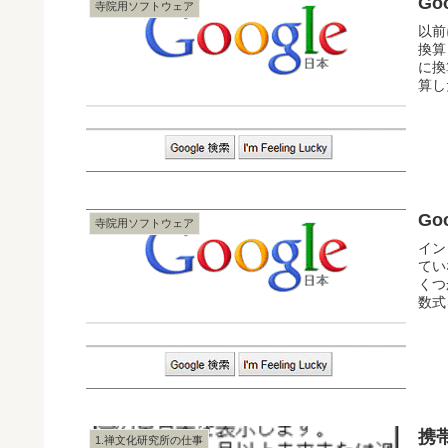
G
寺院用ソフトウェア
以前
換算
に換
算し
G
寺院用ソフトウェア
イン
てい
くつ
数式
携
1.禅文化研究所の仕事