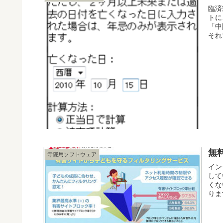
臨済
トに
「中
それ
無
寺院用ソフトウェア
イン
して
くな
りま