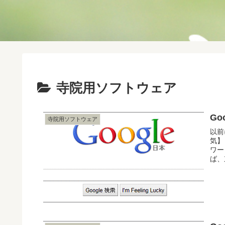
寺院用ソフトウェア
G
寺院用ソフトウェア
以前
気】
ワー
ば、