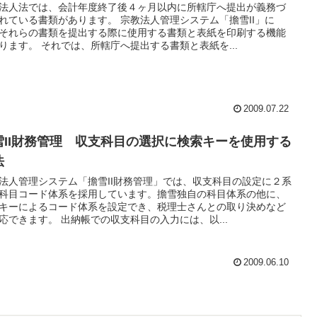
法人法では、会計年度終了後４ヶ月以内に所轄庁へ提出が義務づ
れている書類があります。 宗教法人管理システム「擔雪II」に
それらの書類を提出する際に使用する書類と表紙を印刷する機能
ります。 それでは、所轄庁へ提出する書類と表紙を...
2009.07.22
雪II財務管理 収支科目の選択に検索キーを使用する
法
法人管理システム「擔雪II財務管理」では、収支科目の設定に２系
科目コード体系を採用しています。擔雪独自の科目体系の他に、
キーによるコード体系を設定でき、税理士さんとの取り決めなど
応できます。 出納帳での収支科目の入力には、以...
2009.06.10