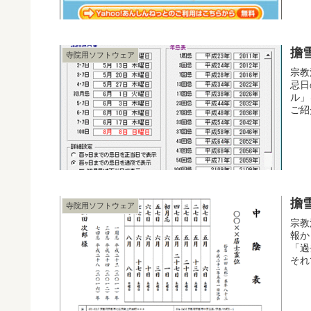
擔
寺院用ソフトウェア
宗教
忌日
ル」
ご紹
擔
寺院用ソフトウェア
宗教
報か
「過
それ