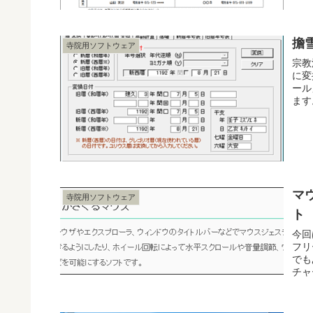
擔
寺院用ソフトウェア
宗教
に変
ール
ます
マ
寺院用ソフトウェア
ト
今回
フリ
でも
チャ