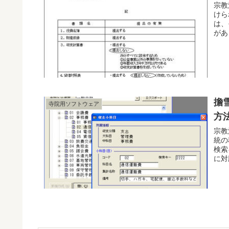
宗教
けら
は、
があ
擔
寺院用ソフトウェア
方
宗教
統の
検索
に対