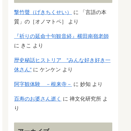
撃竹聲（げきちくせい）
に
「言語の本
質」の［オノマトペ］
より
『祈りの延命十句観音経』横田南嶺老師
に
きこ
より
歴史秘話ヒストリア ”みんな好き好き一
休さん”
に
ケンケン
より
阿字観体験 －根来寺－
に
妙知
より
百寿のお婆さん逝く
に
禅文化研究所
よ
り