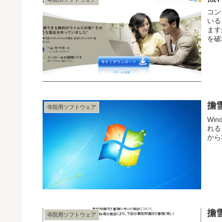
コン
いる
ます
を破
擔雪
寺院用ソフトウェア
Wi
れる
から
擔
寺院用ソフトウェア