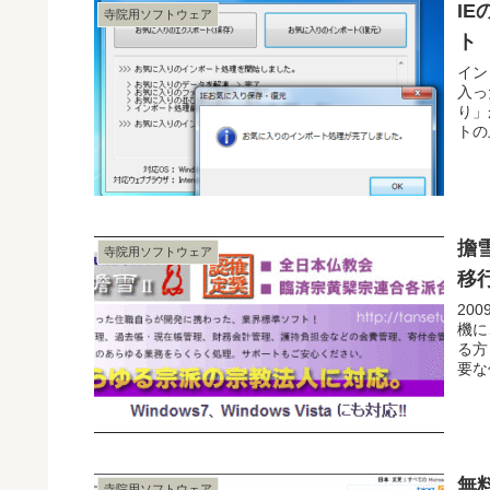
I
寺院用ソフトウェア
ト
イン
入っ
り」
トの
擔
寺院用ソフトウェア
移
20
機に
る方
要な
無
寺院用ソフトウェア