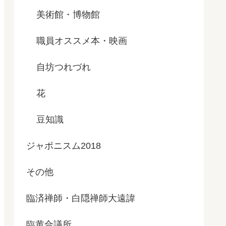
美術館・博物館
職員オススメ本・映画
自坊つれづれ
花
豆知識
ジャポニスム2018
その他
臨済禅師・白隠禅師大遠諱
臨黄合議所